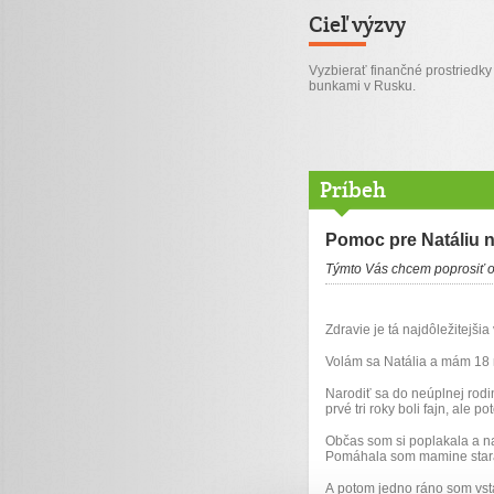
Cieľ výzvy
Vyzbierať finančné prostriedk
bunkami v Rusku.
Príbeh
Pomoc pre Natáliu 
Týmto Vás chcem poprosiť o
Zdravie je tá najdôležitejšia 
Volám sa Natália a mám 18 r
Narodiť sa do neúplnej rodi
prvé tri roky boli fajn, ale p
Občas som si poplakala a n
Pomáhala som mamine stara
A potom jedno ráno som vstal