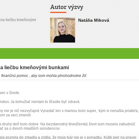
Autor výzvy
y na liečbu kmeňovými
Natália Miková
na liečbu kmeňovými bunkami
 finančnú pomoc , aby som mohla plnohodnotne žiť.
vec v živote.
okov. Ja bohužiaľ nemám to šťastie byť zdravá.
ny nie je nič nezvyčajné.Vyrastať len s mamou bolo super, kým si nenašla priateľa,
otom sa veci zmenili.
a druhý deň bolo dobre. Na bezstarostný tínedžerský život som musela zabudnúť.
ť sa o dvoch mladších súrodencov.
a pozrela do zrkadla a zistila, že moja tvár nie je v poriadku. Kútik pier na pravej