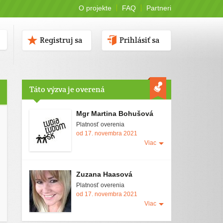
O projekte
FAQ
Partneri
Registruj sa
Prihlásiť sa
Táto výzva je overená
Mgr Martina Bohušová
Platnosť overenia
od 17. novembra 2021
Viac
Zuzana Haasová
Platnosť overenia
od 17. novembra 2021
Viac