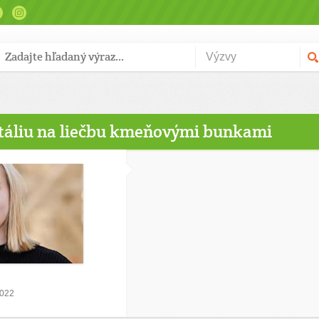
táliu na liečbu kmeňovými bunkami
2022