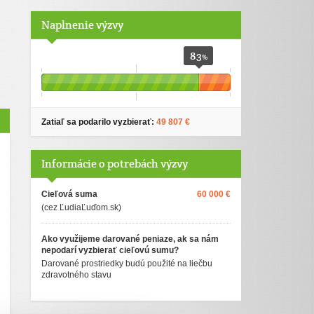
Naplnenie výzvy
83
%
Zatiaľ sa podarilo vyzbierať:
49 807 €
Informácie o potrebách výzvy
Cieľová suma
60 000 €
(cez ĽudiaĽuďom.sk)
Ako využijeme darované peniaze, ak sa nám
nepodarí vyzbierať cieľovú sumu?
Darované prostriedky budú použité na liečbu
zdravotného stavu