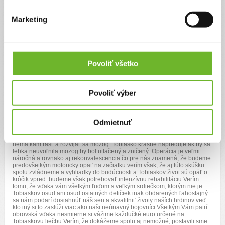
spánok odmieta, zaujímajú ho hračky a nové veci, všetko chce
preskúmať.. Veľkým ťahačom sú pre Tobiaska aj jeho traja súrodenci,
ktorí ho nesmierne ľúbia. S Tobiaskom cvičím počas celého dňa keďže
Marketing
nezvláda nárazové cvičenia, dva krát denne masírujem, raz denne robím
orofaciálnu stimuláciu vďaka ktorej sa pomaly zbavujeme problému s
prehĺtaním. Raz týždenne chodíme na rehabilitáciu, hipoterapiu, ktorá mu
nesmierne pomáha, plávame v špeciálnom kolese. Cvičíme na fit lopte,
valci, wingbo hojdačke chcela by som začať navštevovať špeciálnu
bobath terapeutku čo je tiež finančne náročné. Veľmi by nám pomohol
Povoliť všetko
špeciálny kočík, na ktorý má však nárok až od troch rokov pretože do
troch rokov sa bežne deti vozia v kočíku nik sa však nezamyslí nad tým
ako v klasickom kočíku sedí zdravé dieťa a ako dieťa s centrálnym
poškodením mozgu a čo to robí s jeho telíčkom keďže sa v sede neudrží
Povoliť výber
a do troch rokov mu pribudne ďalšia diagnóza zničená chrbtica. Prioritou
však pre nás je rehabilitačné stredisko ADELI, ktoré nám už veľmi
pomohlo a vďaka nemu sa z môjho ležiaceho bábätka stalo zvedavé
plaziace dieťatko. V najbližšom období nás čaká ťažká operácia lebky
Odmietnuť
keďže poslednou diagnózou je kraniosynostóza čo znamená, sa
Tobiaskovi predčasne zrástli všetky lebečné švy vrátane fontanely čo
znamená, že lebka je na pevno uzavretá a nerastie už 9m. tým pádom
nemá kam rásť a rozvíjať sa mozog. Tobiasko krásne napreduje ak by sa
lebka neuvoľnila mozog by bol utlačený a zničený. Operácia je veľmi
náročná a rovnako aj rekonvalescencia čo pre nás znamená, že budeme
predovšetkým motoricky opäť na začiatku verím však, že aj túto skúšku
spolu zvládneme a vyhliadky do budúcnosti a Tobiaskov život sú opäť o
krôčik vpred. budeme však potrebovať intenzívnu rehabilitáciu.Verím
tomu, že vďaka vám všetkým ľuďom s veľkým srdiečkom, ktorým nie je
Tobiaskov osud ani osud ostatných detičiek inak obdarených ľahostajný
sa nám podarí dosiahnúť náš sen a skvalitniť životy naších hrdinov veď
kto iný si to zaslúži viac ako naši neúnavný bojovníci.Všetkým Vám patrí
obrovská vďaka nesmierne si vážime každučké euro určené na
Tobiaskovu liečbu.Verím, že dokážeme spolu aj nemožné, postavili sme