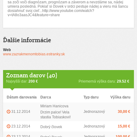
sa zoči voči diagnózam, prognózam a záverom a nevzdáme sa, nádej
umiera posledná. Pokiaľ si človek v srdci pestuje nádej a vieru má šancu
dosiahnuť svoj cieľ...http://www.youtube.com/watch?
v=tA8o3aasJC4&feature=share
Ďalšie informácie
Web
www.zazrakmenomtobias.estranky.sk
Zoznam darov (40)
Najvyšší dar:
200 €
Priemerná výška daru:
29.52 €
Dátum darovania
Darca
Typ daru
Výška daru
Miriam Hanicova
31.12.2014
Jednorazový
30,00 €
Drzim palce! Vela
stastia Tobiaskovi!
23.12.2014
Jednorazový
15,00 €
Dobrý človek
23.12.2014
Jednorazový
100,00 €