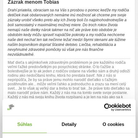
Zázrak menom Tobias
Drahí priatelia, obraciam sa na Vás s prosbou o pomoc keďže my rodičia
detičiek inak obdarovaných nemáme inú možnosť ak chceme pre svoje
zázraky urobiť všetko preto aby ich životy boli čo najplnohodnotnejšie a
boli samostatný v maximálnej možnej miere. Do troch rokov života
nemajú naše dietky nárok takmer na nič ale práve toto obdobie je
obdobím kedy môžu spraviť najväčšie pokroky a my rodičia nechceme
naše deti nechať len tak nečinne ležať medzi štyrmi stenami ale túžime
naším bojovníkom dopriať šťastné detstvo. Liečba, rehabilitácia a
nevyhnutné zdravotné pomôcky sú však pre nás finančne
nezvládnuteľné.
Mať dieťa s akýmkoľvek zdravotným problémom je pre každého rodiča
veľmi ťažké predovšetkým po posychickej stránke. O to ťažšie a
bolestivejšie je to ak jeden z rodičov ostane na všetko sám a druhý odloží
rodinu ako nedočítanú knihu, ktorá ho prestala baviť. Nik z nás si
nepripúšťa, že by sa práve jemu mohlo narodiť dieťatko s ťažkým
postihnutím ale... môže veľmi ľahko a jednoducho a zrazu sa mení celý
svet... Je to však aj veľký dar a treba to brať tak , že práve toto dieťatko sa
malo narodiť práve nám. Každý z nás ma na tomto svete svoje poslanie.
Každý z nás má svoju knihu života rozpísanú a je len na nás ako sa k
svojmu osudu postavíme či ostaneme sedieť a plakať alebo sa
postavíme a budeme bojovať aj napriek obrovskému strachu a bolesti. Ja
bojujem a svoj boj nikdy nevzdám - pre šťastné očká mojích detí, pre ich
úsmev.Tobiaskov príbeh mnohí z vás poznáte a aj vďaka vám ľudom s
veľkým srdiečkom sme už mali možnosť absolvovať rehabilitačný pobyt v
ADELI centre vďaka ktorému Tobimu spevnelo telíčko a stal sa zázrak-
Súhlas
Detaily
O cookies
môj hrdina sa začal plaziť. Tento pobyt je však nutné absolvovať
opakovane v rozpätí troch mesiacov. Verím tomu, že aj vďaka Vám sa
nám raz splní náš sen spolu vykročíme a môj hrdina pocíti pod nôžkami