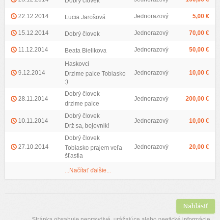
Dobrý človek
22.12.2014
Jednorazový
5,00 €
Lucia Jarošová
15.12.2014
Jednorazový
70,00 €
Dobrý človek
11.12.2014
Jednorazový
50,00 €
Beata Bielikova
Haskovci
9.12.2014
Jednorazový
10,00 €
Drzime palce Tobiasko
:)
Dobrý človek
28.11.2014
Jednorazový
200,00 €
drzime palce
Dobrý človek
10.11.2014
Jednorazový
10,00 €
Drž sa, bojovník!
Dobrý človek
27.10.2014
Jednorazový
20,00 €
Tobiasko prajem veľa
šťastia
...Načítať ďalšie...
Nahlásiť
Stránka obsahuje nepravdivé, urážajúce alebo neetické informácie