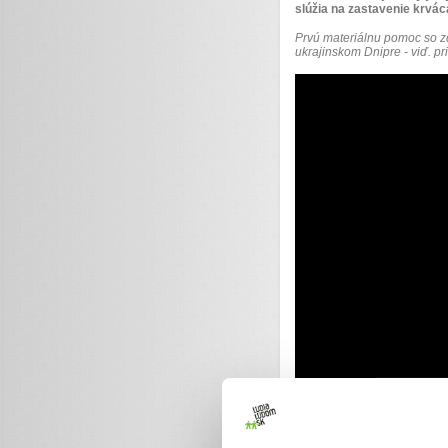
slúžia na zastavenie krvác
Prvú materiálnu pomoc so z
ukrajinskom Dnipre - viď. pr