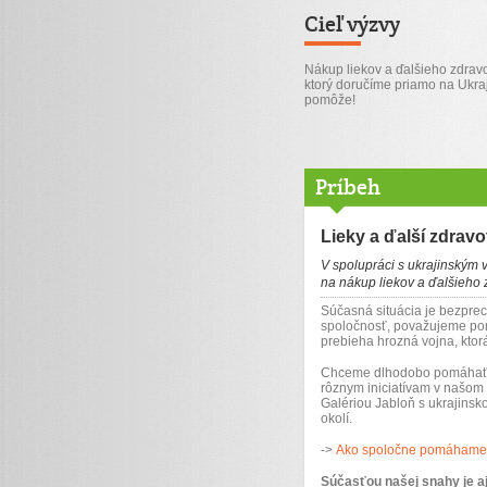
Cieľ výzvy
Nákup liekov a ďalšieho zdravo
ktorý doručíme priamo na Ukra
pomôže!
Príbeh
Lieky a ďalší zdravo
V spolupráci s ukrajinským 
na nákup liekov a ďalšieho 
Súčasná situácia je bezprece
spoločnosť, považujeme pom
prebieha hrozná vojna, ktor
Chceme dlhodobo pomáhať u
rôznym iniciatívam v našom 
Galériou Jabloň s ukrajinsk
okolí.
->
Ako spoločne pomáhame 
Súčasťou našej snahy je aj