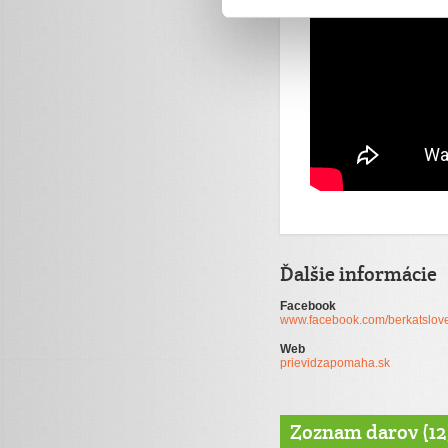
Ďalšie informácie
Facebook
www.facebook.com/berkatslov
Web
prievidzapomaha.sk
Zoznam darov (12