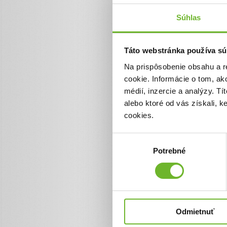
Súhlas
Aktualizácie
Táto webstránka používa sú
Plné auto pomoc
línie
Na prispôsobenie obsahu a r
26. apr 2022
cookie. Informácie o tom, ak
médií, inzercie a analýzy. Tí
V spolupráci s dobrovoľn
alebo ktoré od vás získali, 
pomoci. Súčasťou tejto hu
(špeciálne lekárničky Trau
cookies.
budú distribuované do os
Lybomyr Kletsko, s ktorý
Výber
Potrebné
súhlasu
Odmietnuť