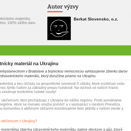
Autor výzvy
tníckeho materiálu,
Berkat Slovensko, o.z.
jinu. 100% vášho daru
tnícky materiál na Ukrajinu
veľvyslanectvom v Bratislave a bojnickou nemocnicou vyhlasujeme zbierku darov
zdravotníckeho materiálu, ktorý doručíme priamo na Ukrajinu.
dentná a bez ohľadu na geopolitické súvislosti či otázky, ktoré rozdeľujú našu
oc týmto ľuďom za základný prejav ľudskosti. Na východ od našich hraníc
á zasahuje konkrétne ľudské osudy!
tečencom, ktorí prichádzajú z Ukrajiny do nášho regiónu. Preto pomáhame
regióne, ktoré sa rovnako snažia pomôcť a v spolupráci s mestom Prievidza,
ou komunitou a aktívnymi občanmi koordinujeme tieto aktivity v našom meste a
utečencom z Ukrajiny?
 materiálna zbierka zdravotníckeho materiálu, najmä obväzov a gáz, ktoré