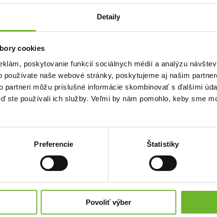
Detaily
bory cookies
i do Rivne – pre oslobodené územia, aj do prvej
eklám, poskytovanie funkcií sociálnych médií a analýzu návšte
o používate naše webové stránky, poskytujeme aj našim partner
to partneri môžu príslušné informácie skombinovať s ďalšími údaj
íčkami Innou a Tatianou z ukrajinského Rivne sme spoločne naložili plné auto
keď ste používali ich služby. Veľmi by nám pomohlo, keby sme mo
manitárnej zásielky bol zdravotnícky materiál určený priamo do prvej línie
ma kit, škrtidlá a hrudné chlopne) a takisto veľmi potrebné potraviny, ktoré
lobodených území. Viac sa dozviete aj v priloženom videu – prekladá doktor
m na tejto pomoci spolupracujeme.
Preferencie
Štatistiky
Povoliť výber