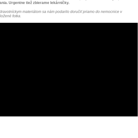
ania. Urgentne tiež zbierame
lekárničky.
dravotníckym materiálom sa nám podarilo doručiť priamo do nemocnice v
iložené fotka.