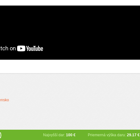
ensko
)
Najvyšší dar:
100 €
Priemerná výška daru:
29.17 €