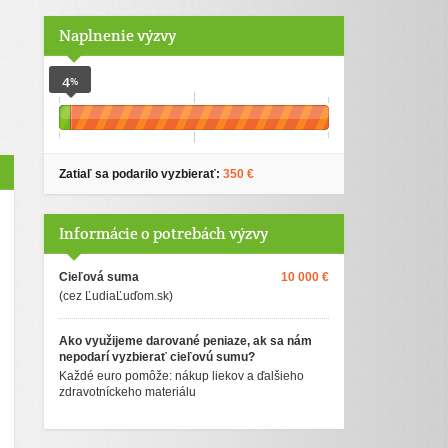
Naplnenie výzvy
4
%
Zatiaľ sa podarilo vyzbierať:
350 €
Informácie o potrebách výzvy
Cieľová suma
10 000 €
(cez ĽudiaĽuďom.sk)
Ako využijeme darované peniaze, ak sa nám
nepodarí vyzbierať cieľovú sumu?
Každé euro pomôže: nákup liekov a ďalšieho
zdravotníckeho materiálu