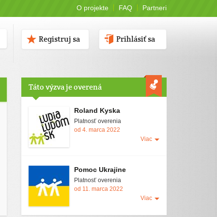
O projekte
FAQ
Partneri
Registruj sa
Prihlásiť sa
Táto výzva je overená
Roland Kyska
Platnosť overenia
od 4. marca 2022
Viac
Pomoc Ukrajine
Platnosť overenia
od 11. marca 2022
Viac