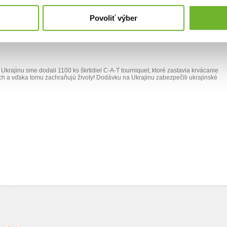
Povoliť výber
ote viac ako 20 000 € zachraňujú životy na
 Ukrajinu sme dodali 1100 ks škrtidiel C-A-T tourniquet, ktoré zastavia krvácanie
h a vďaka tomu zachraňujú životy!
Dodávku na Ukrajinu zabezpečili ukrajinské