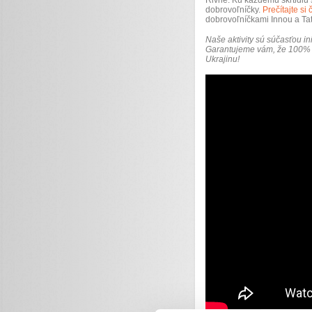
Rivne.
Ku každému škrtidlu 
dobrovoľníčky.
Prečítajte si
dobrovoľníčkami Innou a Ta
Naše aktivity sú súčasťou in
Garantujeme vám, že 100% v
Ukrajinu!