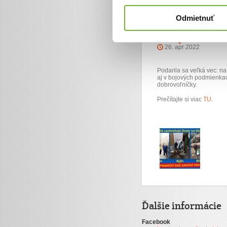
Odmietnuť
Škrtidlá v hodn
Ukrajine
26. apr 2022
Podarila sa veľká vec: na
aj v bojových podmienkac
dobrovoľníčky.
Prečítajte si viac
TU
.
Ďalšie informácie
Facebook