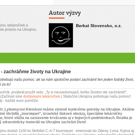
Autor výzvy
zov, lekárničiek a
Berkat Slovensko, o.z.
me priamo na Ukrajinu.
- zachráňme životy na Ukrajine
otrebujú našu pomoc: ak sa nám spoločne podarí zachrániť len jeden ľudský život,
 za to!
oľník, prvýkrát použil vetu: „Ty si neuvedomuješ, koľko životov ste zachránili!“,
 (Začínali sme
dodávkami lekárničiek
.) Statočná Ukrajina potrebuje našu pomoc!
ty - každé euro pomôže.
. Lybomyrovi Kletskovi máme zistené konkrétne potreby na Ukrajine. Akútne
né škrtidlá „tourniquet“, izraelské tlakové obväzy, špeciálne lekárničky
e, ktoré slúžia na zastavenie krvácania aj v bojových podmienkach. Realita je
 zdravotnícky materiál na Ukrajine zachráni život!
u dodali 1100 ks škrtidiel C-A-T tourniquet - smerovali do Odesy, Ľviva, Kyjiva aj