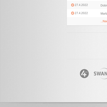
27.4.2022
Dobr
27.4.2022
Mart
...Na