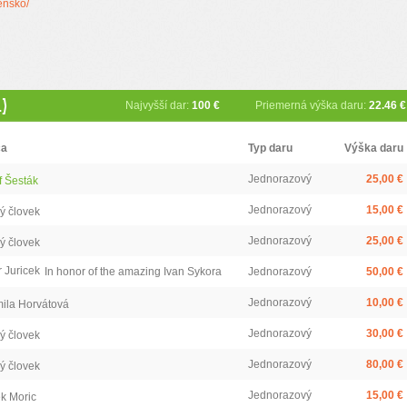
ensko/
)
Najvyšší dar:
100 €
Priemerná výška daru:
22.46 €
ca
Typ daru
Výška daru
Jednorazový
25,00 €
f Šesták
Jednorazový
15,00 €
ý človek
Jednorazový
25,00 €
ý človek
r Juricek
In honor of the amazing Ivan Sykora
Jednorazový
50,00 €
Jednorazový
10,00 €
ila Horvátová
Jednorazový
30,00 €
ý človek
Jednorazový
80,00 €
ý človek
Jednorazový
15,00 €
k Moric