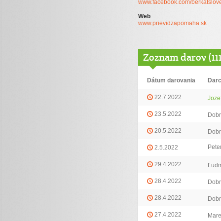
www.facebook.com/berkatslov
Web
www.prievidzapomaha.sk
Zoznam darov (111
Dátum darovania
Dar
22.7.2022
Joze
23.5.2022
Dobr
20.5.2022
Dobr
Pete
2.5.2022
29.4.2022
Ľudm
28.4.2022
Dobr
28.4.2022
Dobr
27.4.2022
Mare