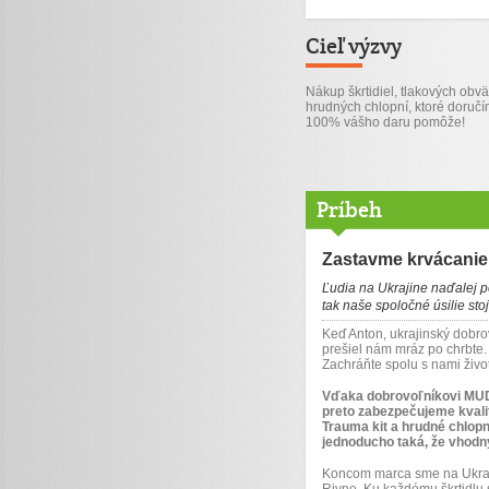
Cieľ výzvy
Nákup škrtidiel, tlakových obvä
hrudných chlopní, ktoré doručí
100% vášho daru pomôže!
Príbeh
Zastavme krvácanie 
Ľudia na Ukrajine naďalej p
tak naše spoločné úsilie stojí
Keď Anton, ukrajinský dobrov
prešiel nám mráz po chrbte.
Zachráňte spolu s nami živo
Vďaka dobrovoľníkovi MUDr
preto zabezpečujeme kvalit
Trauma kit a hrudné chlopn
jednoducho taká, že vhodný
Koncom marca sme na Ukrajin