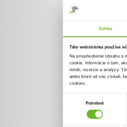
Aktualizácie
Súhlas
Úspešný test šk
7. máj 2022
Táto webstránka používa sú
Na prispôsobenie obsahu a r
Škrtidlo zachráni život, 
cookie. Informácie o tom, ak
či škrtidlo funguje ako má
médií, inzercie a analýzy. Tí
Prečítajte si o plnom au
alebo ktoré od vás získali, 
cookies.
Výber
Potrebné
súhlasu