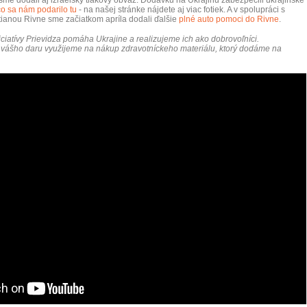
sme dodali aj izraelský tlakový obväz.
Dodávku na Ukrajinu zabezpečili ukrajinské
 čo sa nám podarilo tu
- na našej stránke nájdete aj viac fotiek. A v
spolupráci s
tianou Rivne sme začiatkom apríla dodali ďalšie
plné auto pomoci do Rivne
.
iciatívy Prievidza pomáha Ukrajine a realizujeme ich ako dobrovoľníci.
ášho daru využijeme na nákup zdravotníckeho materiálu, ktorý dodáme na