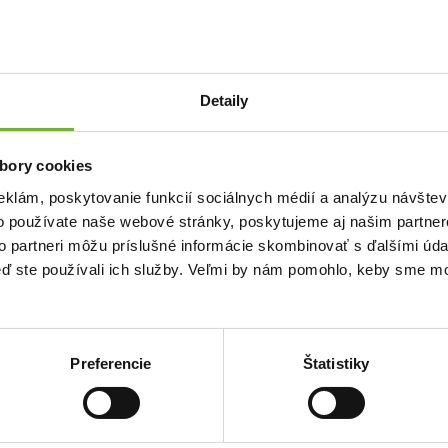
Detaily
rtidla
bory cookies
eklám, poskytovanie funkcií sociálnych médií a analýzu návšte
ak zastaví prívod krvi do nohy. Lekár Lybomyr Kletsko meria či nahmatá tep a teda
o používate naše webové stránky, poskytujeme aj našim partner
. Funguje! A celkom to bolí, skonštatovala Tatiana.
to partneri môžu príslušné informácie skombinovať s ďalšími údaj
te pomoci do Rivne:
www.prievidzapomaha.sk/plne-auto-pomoci-do-rivne/
keď ste používali ich služby. Veľmi by nám pomohlo, keby sme mo
Preferencie
Štatistiky