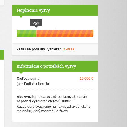
Naplnenie výzvy
25
%
Zatiaľ sa podarilo vyzbierať:
2 493 €
Informácie o potrebách výzvy
Cieľová suma
10 000 €
(cez ĽudiaĽuďom.sk)
Ako využijeme darované peniaze, ak sa nám
nepodarí vyzbierať cieľovú sumu?
Každé euro využijeme na nákup zdravotníckeho
materiálu, ktorý zachraňuje životy