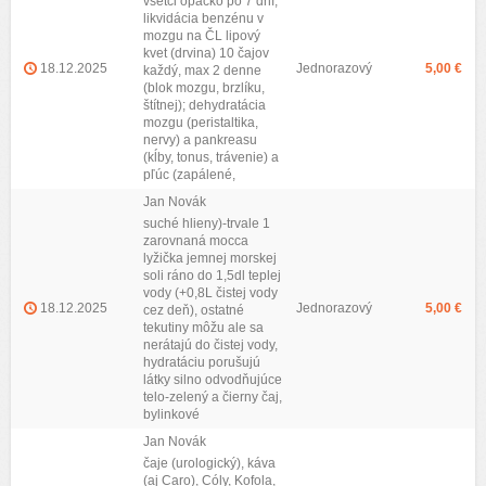
všetci opáčko po 7 dní;
likvidácia benzénu v
mozgu na ČL lipový
kvet (drvina) 10 čajov
18.12.2025
Jednorazový
5,00 €
každý, max 2 denne
(blok mozgu, brzlíku,
štítnej); dehydratácia
mozgu (peristaltika,
nervy) a pankreasu
(kĺby, tonus, trávenie) a
pľúc (zapálené,
Jan Novák
suché hlieny)-trvale 1
zarovnaná mocca
lyžička jemnej morskej
soli ráno do 1,5dl teplej
vody (+0,8L čistej vody
18.12.2025
Jednorazový
5,00 €
cez deň), ostatné
tekutiny môžu ale sa
nerátajú do čistej vody,
hydratáciu porušujú
látky silno odvodňujúce
telo-zelený a čierny čaj,
bylinkové
Jan Novák
čaje (urologický), káva
(aj Caro), Cóly, Kofola,