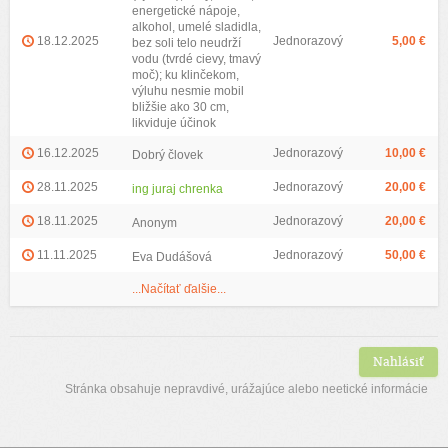
energetické nápoje,
alkohol, umelé sladidla,
18.12.2025
Jednorazový
5,00 €
bez soli telo neudrží
vodu (tvrdé cievy, tmavý
moč); ku klinčekom,
výluhu nesmie mobil
bližšie ako 30 cm,
likviduje účinok
16.12.2025
Jednorazový
10,00 €
Dobrý človek
28.11.2025
Jednorazový
20,00 €
ing juraj chrenka
18.11.2025
Jednorazový
20,00 €
Anonym
11.11.2025
Jednorazový
50,00 €
Eva Dudášová
...Načítať ďalšie...
Nahlásiť
Stránka obsahuje nepravdivé, urážajúce alebo neetické informácie