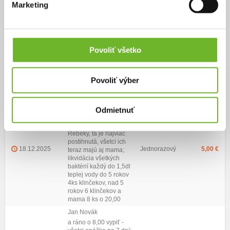
Marketing
Zoznam darov (33)
Najvyšší dar:
200 €
Priemerná výška daru:
32.27 €
Dátum darovania
Darca
Typ daru
Výška daru
Povoliť všetko
29.12.2025
Jednorazový
100,00 €
Dobrý človek
Povoliť výber
29.12.2025
Jednorazový
50,00 €
Martin Tranpisar
Jan Novák
mama pri prvom decku
Odmietnuť
má 5 baktérií ktoré sa
dostali do plodu iba
Rebeky, tá je najviac
postihnutá, všetci ich
18.12.2025
Jednorazový
5,00 €
teraz majú aj mama;
likvidácia všetkých
baktérií každý do 1,5dl
teplej vody do 5 rokov
4ks klinčekov, nad 5
rokov 6 klinčekov a
mama 8 ks o 20,00
Jan Novák
a ráno o 8,00 vypiť -