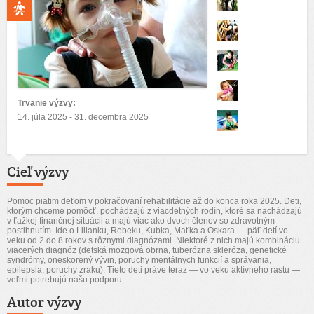
Trvanie výzvy:
14. júla 2025 - 31. decembra 2025
Cieľ výzvy
Pomoc piatim deťom v pokračovaní rehabilitácie až do konca roka 2025. Deti,
ktorým chceme pomôcť, pochádzajú z viacdetných rodín, ktoré sa nachádzajú
v ťažkej finančnej situácii a majú viac ako dvoch členov so zdravotným
postihnutím. Ide o Lilianku, Rebeku, Kubka, Maťka a Oskara — päť detí vo
veku od 2 do 8 rokov s rôznymi diagnózami. Niektoré z nich majú kombináciu
viacerých diagnóz (detská mozgová obrna, tuberózna skleróza, genetické
syndrómy, oneskorený vývin, poruchy mentálnych funkcií a správania,
epilepsia, poruchy zraku). Tieto deti práve teraz — vo veku aktívneho rastu —
veľmi potrebujú našu podporu.
Autor výzvy