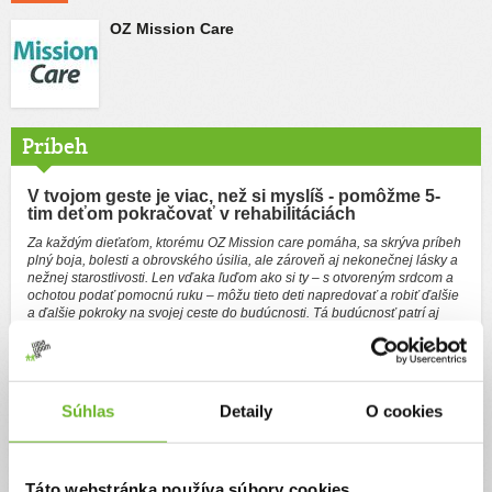
OZ Mission Care
Príbeh
V tvojom geste je viac, než si myslíš - pomôžme 5-
tim deťom pokračovať v rehabilitáciách
Za každým dieťaťom, ktorému OZ Mission care pomáha, sa skrýva príbeh
plný boja, bolesti a obrovského úsilia, ale zároveň aj nekonečnej lásky a
nežnej starostlivosti. Len vďaka ľuďom ako si ty – s otvoreným srdcom a
ochotou podať pomocnú ruku – môžu tieto deti napredovať a robiť ďalšie
a ďalšie pokroky na svojej ceste do budúcnosti. Tá budúcnosť patrí aj
tebe – budúcnosť, v ktorej je vďaka tebe viac šťastných detí. Nezostaňme
ľahostajní, nenechávajme si ruku za chrbtom. Natiahnime ju tým, ktorí ju
práve teraz najviac potrebujú.
Cieľom tejto zbierky je pomoc viacerým deťom pokračovať v liečbe.
Súhlas
Detaily
O cookies
V období rastu môžu prestávky alebo prerušenia terapií spôsobiť
nevratné zmeny – schopnosti, ktoré by dieťa mohlo nadobudnúť dnes,
môžu byť zajtra už nedosiahnuteľné.
Táto webstránka používa súbory cookies
Práve preto deti počas intenzívneho rastu potrebujú časté, kvalitné a