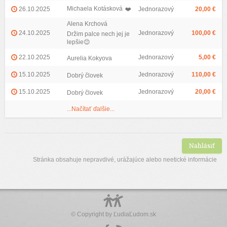
Michaela Kotásková
26.10.2025
❤️
Jednorazový
20,00 €
Alena Krchová
24.10.2025
Jednorazový
100,00 €
Držim palce nech jej je
lepšie😊
22.10.2025
Jednorazový
5,00 €
Aurelia Kokyova
15.10.2025
Jednorazový
110,00 €
Dobrý človek
15.10.2025
Jednorazový
20,00 €
Dobrý človek
...Načítať ďalšie...
Nahlásiť
Stránka obsahuje nepravdivé, urážajúce alebo neetické informácie
© Copyright by
ĽudiaĽudom.sk