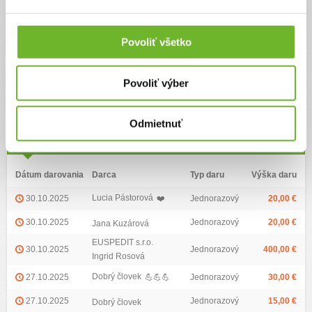
alebo zdieľaním tejto výzvy. Vaša pomoc pre nás znamená nádej a silu
nevzdať sa. ❤️
Povoliť všetko
Ďalšie informácie
Povoliť výber
Zoznam darov (141)
Odmietnuť
Najvyšší dar:
600 €
Priemerná výška daru:
29.96 €
Dátum darovania
Darca
Typ daru
Výška daru
Lucia Pástorová
30.10.2025
❤️
Jednorazový
20,00 €
30.10.2025
Jednorazový
20,00 €
Jana Kuzárová
EUSPEDIT s.r.o.
30.10.2025
Jednorazový
400,00 €
Ingrid Rosová
Dobrý človek
27.10.2025
💪💪💪
Jednorazový
30,00 €
27.10.2025
Jednorazový
15,00 €
Dobrý človek