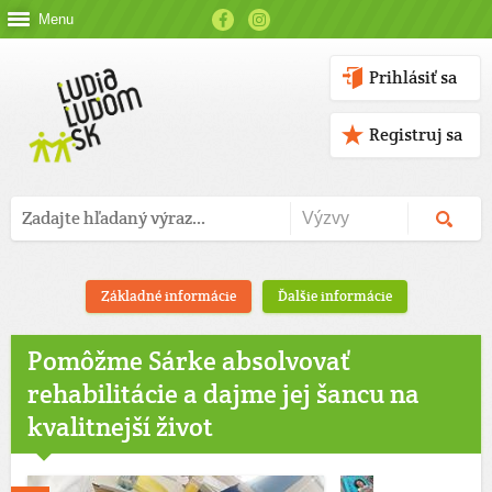
Menu
Prihlásiť sa
Registruj sa
Základné informácie
Ďalšie informácie
Pomôžme Sárke absolvovať
rehabilitácie a dajme jej šancu na
kvalitnejší život