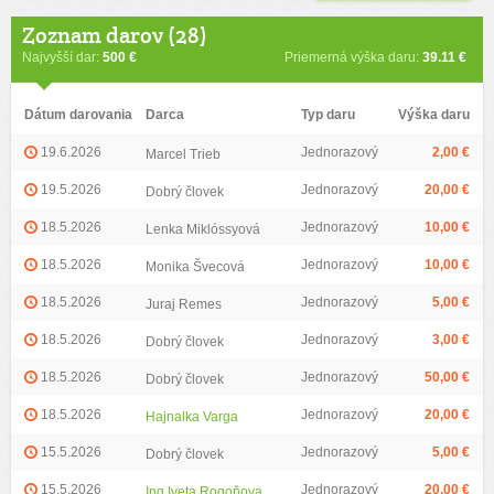
Zoznam darov (28)
Najvyšší dar:
500 €
Priemerná výška daru:
39.11 €
Dátum darovania
Darca
Typ daru
Výška daru
19.6.2026
Jednorazový
2,00 €
Marcel Trieb
19.5.2026
Jednorazový
20,00 €
Dobrý človek
18.5.2026
Jednorazový
10,00 €
Lenka Miklóssyová
18.5.2026
Jednorazový
10,00 €
Monika Švecová
18.5.2026
Jednorazový
5,00 €
Juraj Remes
18.5.2026
Jednorazový
3,00 €
Dobrý človek
18.5.2026
Jednorazový
50,00 €
Dobrý človek
18.5.2026
Jednorazový
20,00 €
Hajnalka Varga
15.5.2026
Jednorazový
5,00 €
Dobrý človek
15.5.2026
Jednorazový
20,00 €
Ing Iveta Rogoňova