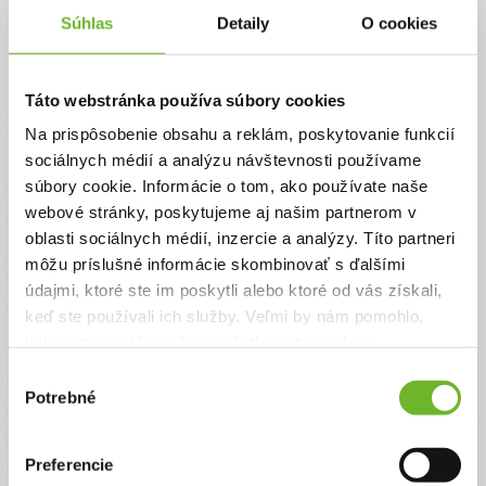
Súhlas
Detaily
O cookies
Cieľ výzvy
Každý krok, každý úsmev, každý pokrok je výsledkom vašej podpory.
Rehabilitácie, liečby a terapie sú drahé, no každý príspevok je pre nás nádej.
Táto webstránka používa súbory cookies
Ďakujeme vám z celého srdca za vašu vieru, podporu a za každý dar, ktorý
nám pomáha veriť v lepšie zajtrajšky
Na prispôsobenie obsahu a reklám, poskytovanie funkcií
Autor výzvy
sociálnych médií a analýzu návštevnosti používame
súbory cookie. Informácie o tom, ako používate naše
Mária Bakancová
webové stránky, poskytujeme aj našim partnerom v
oblasti sociálnych médií, inzercie a analýzy. Títo partneri
môžu príslušné informácie skombinovať s ďalšími
údajmi, ktoré ste im poskytli alebo ktoré od vás získali,
keď ste používali ich služby. Veľmi by nám pomohlo,
Príbeh
keby sme mohli používať všetky tieto cookies.
Pomôžme Paťkovi nájsť cestu k samostatnosti –
Výber
každý jeho krok je malý zázrak.
Potrebné
súhlasu
Paťko je statočný chlapec, ktorého úsmev dokáže rozžiariť každého, a
každý jeho krok je malý zázrak. Po ťažkom období a fatálnych
následkoch operácie sa postupne mentálne i fyzicky posilňuje. Dnes už
Preferencie
dokáže urobiť samostatné kroky – ľavá nožka pevne stojí a pravá sa