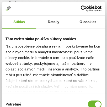
Cieľ výzvy
Pomoc pri dofinancovaní osobnej asistencie, liekov, vitamínov a výživových
doplnkov na posilnenie imunity a prostriedkov na prevenciu a liečbu
preležanín.
Súhlas
Detaily
O cookies
Autor výzvy
Mária Smolková
Táto webstránka používa súbory cookies
Na prispôsobenie obsahu a reklám, poskytovanie funkcií
sociálnych médií a analýzu návštevnosti používame
súbory cookie. Informácie o tom, ako používate naše
Príbeh
webové stránky, poskytujeme aj našim partnerom v
oblasti sociálnych médií, inzercie a analýzy. Títo partneri
Pomoc pre pani Máriu na dofinancovanie osobnej
môžu príslušné informácie skombinovať s ďalšími
asistencie a liekov
údajmi, ktoré ste im poskytli alebo ktoré od vás získali,
Pani Mária je osoba s ťažkým zdravotným znevýhodnením v dôsledku
keď ste používali ich služby. Veľmi by nám pomohlo,
progresívnej svalovej dystrofie. Ide o neurologické ochorenie, ktoré jej
keby sme mohli používať všetky tieto cookies.
spôsobilo ťažké deformity trupu, končatín a trvalú skoliózu. Pohybuje sa
len pomocou elektrického invalidného vozíka. Postihnutie dýchacích
Výber
svalov a následné respiračné zlyhávania spôsobili, že je nastavená na
domácu liečbu podpornou pľúcnou ventiláciou, takže v noci môže dýchať
Potrebné
súhlasu