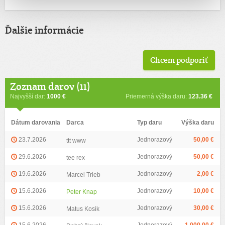
Ďalšie informácie
Chcem podporiť
Zoznam darov (11)
Najvyšší dar:
1000 €
Priemerná výška daru:
123.36 €
Dátum darovania
Darca
Typ daru
Výška daru
23.7.2026
Jednorazový
50,00 €
ttt www
29.6.2026
Jednorazový
50,00 €
tee rex
19.6.2026
Jednorazový
2,00 €
Marcel Trieb
15.6.2026
Jednorazový
10,00 €
Peter Knap
15.6.2026
Jednorazový
30,00 €
Matus Kosik