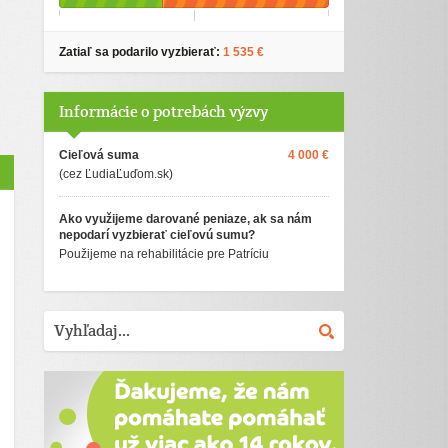
Zatiaľ sa podarilo vyzbierať:
1 535 €
Informácie o potrebách výzvy
Cieľová suma
4 000 €
(cez ĽudiaĽuďom.sk)
Ako využijeme darované peniaze, ak sa nám
nepodarí vyzbierať cieľovú sumu?
Použijeme na rehabilitácie pre Patríciu