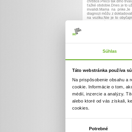
chrbtice.Prečo tak dlho trval
ťažké obdobie.Dnes je to už
invalidi.Mama na pnke.Je 
diagnozi môžu z dokladovať!
na vozíku.Nie je to obyčaj
kosti nie sú rovnakej tvrdo
šrobikmy jej museli urobiť a
im prosím,nech sa zotaví . Ď
rodičov.Patrícia je veľk
korčuľovaní,tieý by si rada 
zážitky nikdy nebude ma
bolestiam.Má to ťažké.Deti 
Súhlas
ona ako iné deti.Aby sa m
hydromasážnu vaňu.
Prosí
kúpeľňou
.Pre Patríciu od
dôchodku a z jednej výplaty
pomôžte im.Túto výzvu som 
Táto webstránka používa sú
kúpeľňu-Možno pre niektor
rehabilitovať.Žiaľ v našom 
Na prispôsobenie obsahu a r
ak môžete pomôžtenech už 
cookie. Informácie o tom, ak
Socialna poisťovňa nám ne
médií, inzercie a analýzy. Tí
alebo ktoré od vás získali, 
cookies.
Aktualizácie
Výber
Potrebné
súhlasu