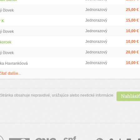
Jednorazový
25,00 €
ý človek
Jednorazový
15,00 €
r K
Jednorazový
10,00 €
ý človek
Jednorazový
10,00 €
 korcek
Jednorazový
20,00 €
ý človek
Jednorazový
10,00 €
ka Havrankóová
čítať ďalšie...
Nahlásiť
Stránka obsahuje nepravdivé, urážajúce alebo neetické informácie