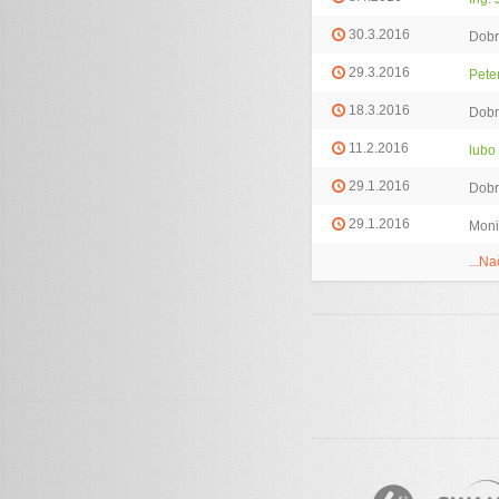
30.3.2016
Dobr
29.3.2016
Pete
18.3.2016
Dobr
11.2.2016
lubo
29.1.2016
Dobr
29.1.2016
Moni
...Na