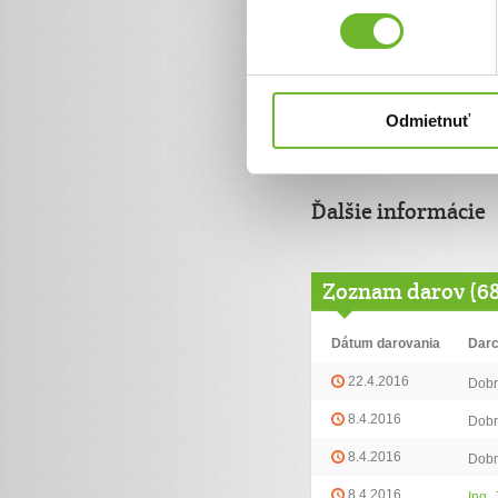
Ďakujem Vám zo
2. feb 2016
Veľmi si vážime Vašu pom
Odmietnuť
Ďalšie informácie
Zoznam darov (6
Dátum darovania
Dar
22.4.2016
Dobr
8.4.2016
Dobr
8.4.2016
Dobr
8.4.2016
Ing.