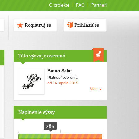
O projekte
FAQ
Partneri
Registruj sa
Prihlásiť sa
Táto výzva je overená
Brano Salat
Platnosť overenia
od 16. apríla 2015
Viac
Naplnenie výzvy
38
%