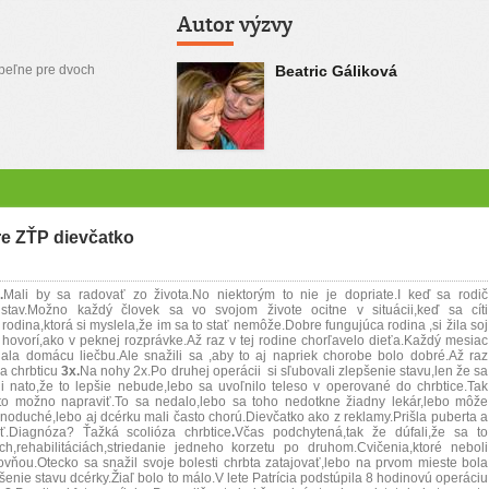
Autor výzvy
peľne pre dvoch
Beatric Gáliková
e ZŤP dievčatko
.
Mali by sa radovať zo života.No niektorým to nie je dopriate.I keď sa rodič
 stav.Možno každý človek sa vo svojom živote ocitne v situácii,keď sa cíti
odina,ktorá si myslela,že im sa to stať nemôže.Dobre fungujúca rodina ,si žila soj
 hovorí,ako v peknej rozprávke.Až raz v tej rodine chorľavelo dieťa.Každý mesiac
edala domácu liečbu.Ale snažili sa ,aby to aj napriek chorobe bolo dobré.Až raz
a chrbticu
3x.
Na nohy
2x.Po druhej operácii
si sľubovali zlepšenie stavu,len že sa
li nato,že to lepšie nebude,lebo sa uvoľnilo teleso v operované do chrbtice.Tak
 to možno napraviť.To sa nedalo,lebo sa toho nedotkne žiadny lekár,lebo môže
noduché,lebo aj dcérku mali často chorú.Dievčatko ako z reklamy.Prišla puberta a
.Diagnóza? Ťažká scolióza chrbtice
.
Včas podchytená,tak že dúfali,že sa to
ch,rehabilitáciách,striedanie jedneho korzetu po druhom.Cvičenia,ktoré neboli
ňou.Otecko sa snažil svoje bolesti chrbta zatajovať,lebo na prvom mieste bola
šenie stavu dcérky.Žiaľ bolo to málo.V lete Patrícia podstúpila 8 hodinovú operáciu