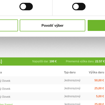
 sdrca !!!
oc !!!
Povoliť výber
8)
Najvyšší dar:
100 €
Priemerná výška daru:
22.57 €
ca
Typ daru
Výška daru
Jednorazový
50,00 €
ý človek
Jednorazový
25,00 €
ý človek
Jednorazový
5,00 €
ý človek
Jednorazový
25,00 €
 Jan Samol