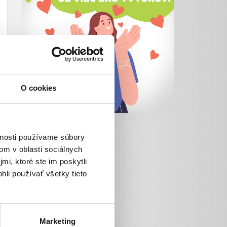
O cookies
vnosti používame súbory
om v oblasti sociálnych
mi, ktoré ste im poskytli
hli používať všetky tieto
Marketing