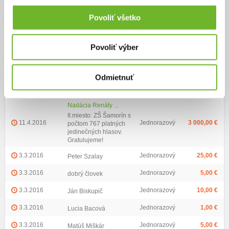
Web
Povoliť všetko
www.zsklasam.sk
Povoliť výber
Zoznam darov (929)
Najvyšší dar:
3000 €
Priemerná výška daru:
8.72 €
Odmietnuť
Dátum darovania
Darca
Typ daru
Výška daru
Nadácia Renáty ...
II.miesto: ZŠ Šamorín s
11.4.2016
Jednorazový
3 000,00 €
počtom 767 platných
jedinečných hlasov.
Gratulujeme!
3.3.2016
Jednorazový
25,00 €
Peter Szalay
3.3.2016
Jednorazový
5,00 €
dobrý človek
3.3.2016
Jednorazový
10,00 €
Ján Biskupič
3.3.2016
Jednorazový
1,00 €
Lucia Bacová
3.3.2016
Jednorazový
5,00 €
Matúš Miškár