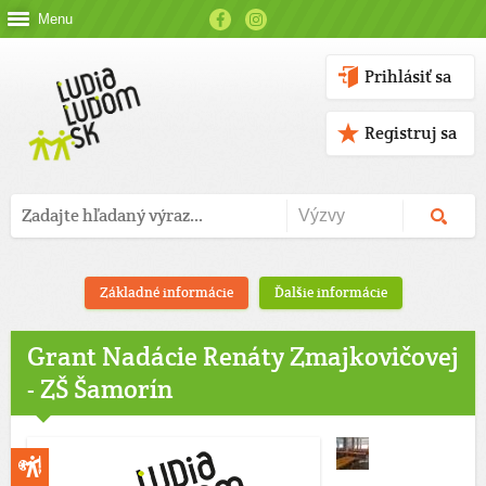
Menu
Prihlásiť sa
Registruj sa
Základné informácie
Ďalšie informácie
Grant Nadácie Renáty Zmajkovičovej
- ZŠ Šamorín