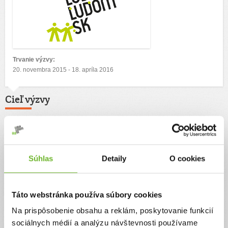
Trvanie výzvy:
20. novembra 2015 - 18. apríla 2016
Cieľ výzvy
Obnova a skrášlenie prostredia spoločného stravovania- školskej jedálne
Autor výzvy
Súhlas
Detaily
O cookies
Základná škola Mateja Bela
Táto webstránka používa súbory cookies
Na prispôsobenie obsahu a reklám, poskytovanie funkcií
Príbeh
sociálnych médií a analýzu návštevnosti používame