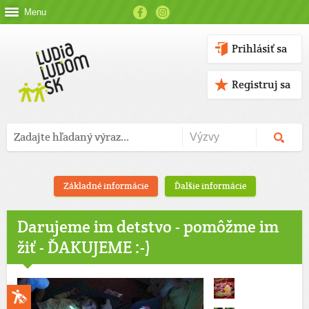
Menu
Prihlásiť sa
Registruj sa
Základné informácie
Ďalšie informácie
Darujeme im detstvo - pomôžme im
žiť - ĎAKUJEME :-)