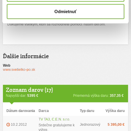
Získané finančné prostriedky budú využité na zlepšenie ponúkaných
Odmietnuť
služieb pre deti a na nákup pomôcok napr. kyslíkového kompresora,
pomôcok na zrakovú terapiu, vybavenie telocvične.
Ďakujeme všetkým, ktorí sa rozhodnete pomôcť našim deťom.
Ďalšie informácie
Web
www.svetielko-po.sk
Zoznam darov (17)
Najvyšší dar:
5395 €
Priemerná výška daru:
357.35 €
Dátum darovania
Darca
Typ daru
Výška daru
TV TA3, C.E.N. s.r.o.
10.2.2012
Jednorazový
5 395,00 €
Srdečne gratulujeme k
výhre.