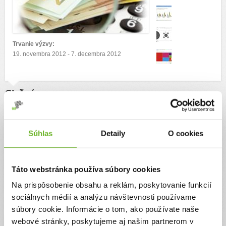
Trvanie výzvy:
19. novembra 2012 - 7. decembra 2012
Cieľ výzvy
Sledovať výdavky miest a obcí = mať viac peňazí na prospešné veci!
Autor výzvy
Súhlas
Detaily
O cookies
OZ račan.sk
Táto webstránka používa súbory cookies
Na prispôsobenie obsahu a reklám, poskytovanie funkcií
sociálnych médií a analýzu návštevnosti používame
Príbeh
súbory cookie. Informácie o tom, ako používate naše
webové stránky, poskytujeme aj našim partnerom v