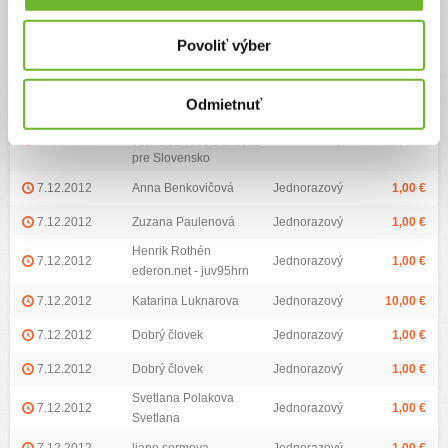
Zoznam darov (124)
Najvyšší dar:
2000 €
Priemerná výška daru:
18.24 €
Povoliť výber
Dátum darovania
Darca
Typ daru
Výška daru
Odmietnuť
alex kutka
10.12.2012
Jednorazový
3,00 €
vdaka za vsetku aktivitu
pre Slovensko
7.12.2012
Anna Benkovičová
Jednorazový
1,00 €
7.12.2012
Zuzana Paulenová
Jednorazový
1,00 €
Henrik Rothén
7.12.2012
Jednorazový
1,00 €
ederon.net - juv95hrn
7.12.2012
Katarina Luknarova
Jednorazový
10,00 €
7.12.2012
Dobrý človek
Jednorazový
1,00 €
7.12.2012
Dobrý človek
Jednorazový
1,00 €
Svetlana Polakova
7.12.2012
Jednorazový
1,00 €
Svetlana