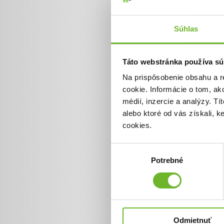
pľúc, s 24–hodinovou zdravo
to stalo Honzovi. Milujem ho
Súhlas
Táto webstránka používa sú
Na prispôsobenie obsahu a r
cookie. Informácie o tom, ak
médií, inzercie a analýzy. Tí
alebo ktoré od vás získali, 
cookies.
Výber
Potrebné
súhlasu
Odmietnuť