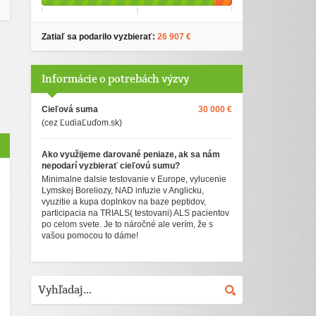
Zatiaľ sa podarilo vyzbierať:
26 907 €
Informácie o potrebách výzvy
Cieľová suma
30 000 €
(cez ĽudiaĽuďom.sk)
Ako využijeme darované peniaze, ak sa nám
nepodarí vyzbierať cieľovú sumu?
Minimalne dalsie testovanie v Europe, vylucenie
Lymskej Boreliozy, NAD infuzie v Anglicku,
vyuzitie a kupa doplnkov na baze peptidov,
participacia na TRIALS( testovani) ALS pacientov
po celom svete. Je to náročné ale verím, že s
vašou pomocou to dáme!