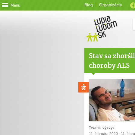
Blog
Organizácie
Menu
Stav sa zhorši
choroby ALS
Trvanie výzvy:
11. februára 2020 - 11. febr