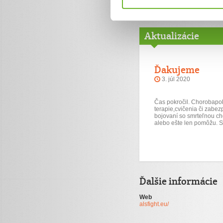
Aktualizácie
Ďakujeme
3. júl 2020
Čas pokročil. Chorobapo
terapie,cvičenia či zabez
bojovaní so smrteľnou c
alebo ešte len pomôžu. St
Ďalšie informácie
Web
alsfight.eu/