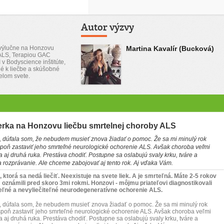
Autor výzvy
 výlučne na Honzovu
Martina Kavalír (Bucková)
 ALS, Terapiou GAC
 v Bodyscience inštitúte,
é k liečbe a skúšobné
elom svete.
bierka na Honzovu liečbu smrtelnej choroby ALS
 si, dúfala som, že nebudem musieť znova žiadať o pomoc. Že sa mi minulý rok
poň zastaviť jeho smrteľné neurologické ochorenie ALS. Avšak choroba veľmi
 aj druhá ruka. Prestáva chodiť. Postupne sa oslabujú svaly krku, tváre a
a rozprávanie. Ale chceme zabojovať aj tento rok. Aj vďaka Vám.
ktorá sa nedá liečiť. Neexistuje na svete liek. A je smrteľná. Máte 2-5 rokov
m oznámili pred skoro 3mi rokmi. Honzovi - môjmu priateľovi diagnostikovali
ľné a nevyliečiteľné neurodegeneratívne ochorenie ALS.
 si, dúfala som, že nebudem musieť znova žiadať o pomoc. Že sa mi minulý rok
poň zastaviť jeho smrteľné neurologické ochorenie ALS. Avšak choroba veľmi
 aj druhá ruka. Prestáva chodiť. Postupne sa oslabujú svaly krku, tváre a