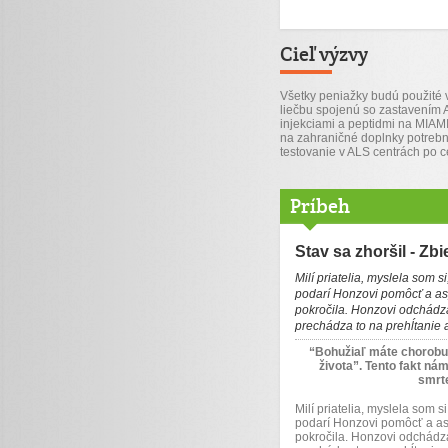
Cieľ výzvy
Všetky peniažky budú použité
liečbu spojenú so zastavením
injekciami a peptidmi na MIAMI
na zahraničné doplnky potrebn
testovanie v ALS centrách po c
Príbeh
Stav sa zhoršil - Z
Milí priatelia, myslela som
podarí Honzovi pomôcť a as
pokročila. Honzovi odchádza
prechádza to na prehĺtanie 
“Bohužiaľ máte chorobu, 
života”. Tento fakt ná
smrte
Milí priatelia, myslela som
podarí Honzovi pomôcť a as
pokročila. Honzovi odchádza