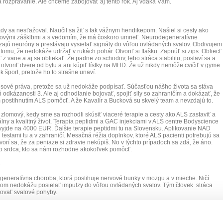
a rozprávanie. Ale chceme zabojovať aj tento rok. Aj vďaka Vám.
kdy sa nesťažoval. Naučil sa žiť s tak vážnym hendikepom. Našiel si cesty ako
alovými zášklbmi a s vedomím, že má čoskoro umrieť. Neurodegeneratívne
ajú neuróny a prestávaju vysielať signály do vôľou ovládaných svalov. Obdivujem
tomu, že nedokáže udržať v rukách pohár. Otvoriť si flašku. Zapnúť si zips. Obliecť
 vane a aj sa obliekať. Že padne zo schodov, lebo stráca stabilitu, postaví sa a
 otvoriť dvere od bytu a ani kúpiť lístky na MHD. Že už nikdy nemôže cvičiť v gyme
k šport, pretože ho to strašne unaví.
sové práva, pretože sa už nedokáže podpísať. Súčasťou nášho života sa stáva
odkázanosti 3. Ale aj odhodlanie bojovať, spojiť sily so zahraničím a dokázať, že
postihnutím ALS pomôcť. A že Kavalír a Bucková su skvelý team a nevzdajú to.
ás zlomový, kedy sme sa rozhodli skúsiť viaceré terapie a cesty ako ALS zastaviť a
ny a kvalitný život. Terapia peptidmi a GAC injekciami v ALS centre Bodyscience
vyjde na 4000 EUR. Ďalšie terapie peptidmi tu na Slovensku. Aplikovanie NAD
mi testami tu a v zahraničí. Mesačná réžia doplnkov, ktoré ALS pacienti potrebujú sa
vorí sa, že za peniaze si zdravie nekúpiš. No v týchto prípadoch sa zdá, že áno.
 srdca, kto sa nám rozhodne akokoľvek pomôcť.
-
generatívna choroba, ktorá postihuje nervové bunky v mozgu a v mieche. Ničí
otom nedokážu posielať impulzy do vôľou ovládaných svalov. Tým človek stráca
lovať svalové pohyby.
abuje svalstvo, neskôr zasahuje do jemnej motoriky. Postupne postihuje ruky,
o nedokážu o seba postarať, prestávajú chodiť, ovládať svaly tváre, strácajú hlas,
ledných štádiách dostávajú špeciálnu nutričnú stravu, sú na nútenej ventilácii