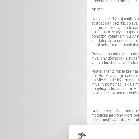
prechádza to na prehĺtanie 
PRIBEH
Honza je veľký bojovník. Ni
zvládať deň bez rúk, so sv
ochorenie, kde vám odchádz
ho. Je usmievavý aj napriek 
ponožky. Pomáham mu vyjsť z
ide ďalej. Že si nedokáže už
a ani behať a robiť akýkoľve
Prevedie na mňa jeho podpi
invalidný dôchodok a stupeň 
veda a biochémia vie ľudom 
Priatelia tento rok je pre n
dať Honzovi nádej na normál
na MIAMI. Kde týždeň opäť 
infúzii v kombinácií s ďalší
pohybuje v tisíckach eur. Ho
Ďakujeme každému z celého
--------------------------------------
ALS je progresívna neurode
motorické neuróny, ktoré p
schopnosť ovládať a kontro
Na začiatku choroba iba osl
nohy, pacienti sa veľmi skor
sú úplne paralyzovaní. V pos