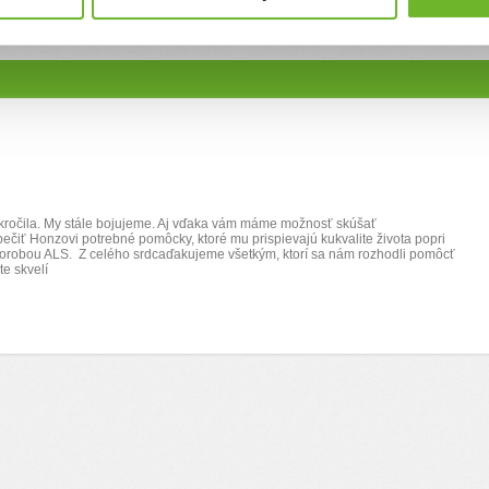
kročila. My stále bojujeme. Aj vďaka vám máme možnosť skúšať
pečiť Honzovi potrebné pomôcky, ktoré mu prispievajú kukvalite života popri
horobou ALS. Z celého srdcaďakujeme všetkým, ktorí sa nám rozhodli pomôcť
e skvelí