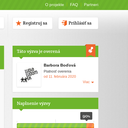
O projekte
FAQ
Partneri
Registruj sa
Prihlásiť sa
Táto výzva je overená
Barbora Boďová
Platnosť overenia
od 11. februára 2020
Viac
Naplnenie výzvy
90
%