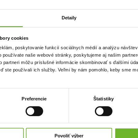
tnou starostlivosťou. Sú väzňami vo svojom vlastnom tele. A ja nedovolím, aby sa
.
Detaily
bory cookies
eklám, poskytovanie funkcií sociálnych médií a analýzu návšte
o používate naše webové stránky, poskytujeme aj našim partner
to partneri môžu príslušné informácie skombinovať s ďalšími údaj
keď ste používali ich služby. Veľmi by nám pomohlo, keby sme mo
Preferencie
Štatistiky
Povoliť výber