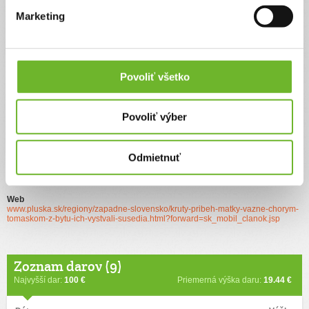
Pre zaujímavosť uvádzam, predmetný príspevok dodal môj syn s
manželkou a neviem v čom vidí polovičatú resp. nie celkom pravdu,
Marketing
keďže sa vôbec nezapodieval našimi zdravotnými a bytovými
problemami. Údaje uvedené vo "Výzve(kod 781)" týkajúce sa
zdravotného stavu i školy boli dokladmi doložené. Čo sa týka môjho
terajšieho zdravotného stavu doklady o posledných kontrolach u
lekára posielam zriadovateľovi. Po nútenom odsťahovaní sa z
Dubníka sme v prenajatom byte Žarnovici konečne našli slušné
Povoliť všetko
bývanie s dobrou dostupnosťou špecialnej školy pri Novej Bani,
ktorú Tomáško denne navštevuje. Nechápem, prečo niekto cíti
potrebu nám terajšiu pohodu "osladiť" a verím, že sa podobnými
praktikami nedáte ovplyvniť. Hlaváčová M.
Povoliť výber
Odmietnuť
Ďalšie informácie
Web
www.pluska.sk/regiony/zapadne-slovensko/kruty-pribeh-matky-vazne-chorym-
tomaskom-z-bytu-ich-vystvali-susedia.html?forward=sk_mobil_clanok.jsp
Zoznam darov (9)
Najvyšší dar:
100 €
Priemerná výška daru:
19.44 €