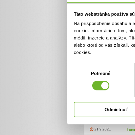
života a posúvať ho v p
Táto webstránka používa sú
Kedže sme mladá rodink
je iba manžel nedokážem
Na prispôsobenie obsahu a r
sa obraciame na Vás d
cookie. Informácie o tom, ak
médií, inzercie a analýzy. Tí
Ďakujeme
alebo ktoré od vás získali, 
cookies.
Výber
Ďalšie informácie
Potrebné
súhlasu
Zoznam darov (38
Dátum darovania
Dar
Odmietnuť
6.10.2021
Dobr
21.9.2021
Luco