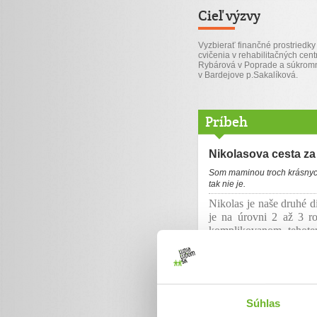
Cieľ výzvy
Vyzbierať finančné prostriedky
cvičenia v rehabilitačných cent
Rybárová v Poprade a súkrom
v Bardejove p.Sakalíková.
Príbeh
Nikolasova cesta za
Som maminou troch krásnych 
tak nie je.
Nikolas je naše druhé d
je na úrovni 2 až 3 r
komplikovanom tehote
synček nevyvíja tak,
diagnostikovaná epileps
zaostávaniu vo vývoji.
rozumieme iba my rodič
strany a bohužial sa
Súhlas
špecializovaných ambul