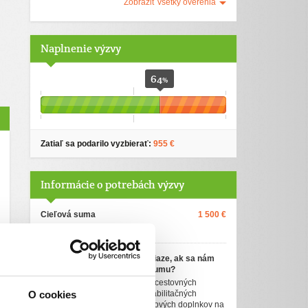
Zobraziť všetky overenia
Naplnenie výzvy
64
%
Zatiaľ sa podarilo vyzbierať:
955 €
Informácie o potrebách výzvy
Cieľová suma
1 500 €
(cez ĽudiaĽuďom.sk)
Ako využijeme darované peniaze, ak sa nám
nepodarí vyzbierať cieľovú sumu?
Podporné terapie, preplatenie cestovných
nákladov na terapie, kúpa rehabilitačných
O cookies
pomôcok, nákup liekov a výživových doplnkov na