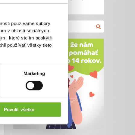
podporu imunity.
vnosti používame súbory
om v oblasti sociálnych
mi, ktoré ste im poskytli
hli používať všetky tieto
Marketing
Povoliť všetko