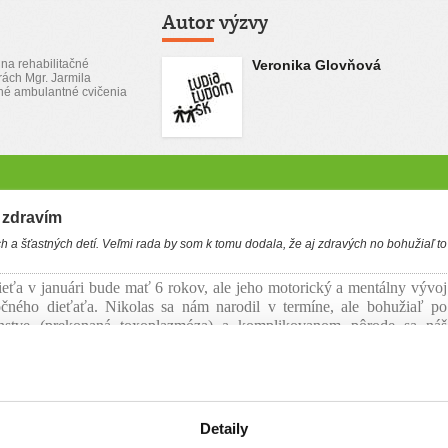
Autor výzvy
 na rehabilitačné
Veronika Glovňová
rách Mgr. Jarmila
né ambulantné cvičenia
 zdravím
a šťastných detí. Veľmi rada by som k tomu dodala, že aj zdravých no bohužiaľ to
ieťa v januári bude mať 6 rokov, ale jeho motorický a mentálny vývoj
očného dieťaťa. Nikolas sa nám narodil v termíne, ale bohužiaľ po
nstve (prekonaná toxoplazmóza) a komplikovanom pôrode sa náš
 ako jeho zdraví rovesníci. Nikolasovi bola pred výše 2 rokmi
ia. Ložisko má v centre reči a pohybovom centre a to prispieva k jeho
 Nikolas nám skoro vôbec nerozpráva povie iba pár slovíčok ktorým
ia. Má obmedzenia aj v strave, jeho ľavú nohu vytáča do vnútornej
 to bude musieť riešiť operačne. V súčastnosti navštevujeme 10
Detaily
ancií a rôzne terapie s ktorými sa mu snažime zlepšiť kvalitu jeho