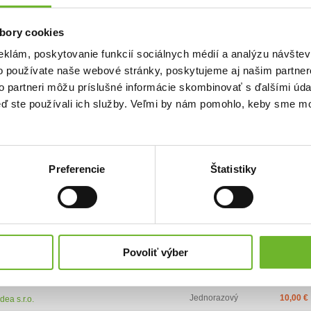
red.
bory cookies
a s 3 deťmi, ktoré majú zdravotné problémy a živiteľom našej rodiny
e na rehabilitačné pobyty našetriť z nášho rodinného rozpočtu. Preto
eklám, poskytovanie funkcií sociálnych médií a analýzu návšte
obrých ľudí s prosbou o vašu pomoc.
o používate naše webové stránky, poskytujeme aj našim partner
to partneri môžu príslušné informácie skombinovať s ďalšími údaj
keď ste používali ich služby. Veľmi by nám pomohlo, keby sme mo
Preferencie
Štatistiky
)
Najvyšší dar:
100 €
Priemerná výška daru:
25.13 €
ca
Typ daru
Výška daru
Povoliť výber
Jednorazový
25,00 €
ý človek
Jednorazový
10,00 €
dea s.r.o.