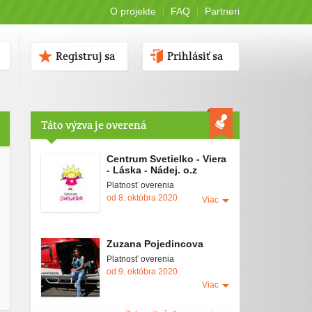
O projekte
FAQ
Partneri
Registruj sa
Prihlásiť sa
Táto výzva je overená
Centrum Svetielko - Viera
- Láska - Nádej. o.z
Platnosť overenia
od 8. októbra 2020
Viac
Zuzana Pojedincova
Platnosť overenia
od 9. októbra 2020
Viac