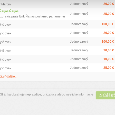
Jednorazový
20,00 €
r Marcin
 Ňarjaš Ňarjaš
Jednorazový
25,00 €
 zdravia praje Erik Ňarjaš poslanec parlamentu
Jednorazový
100,00 €
ý človek
Jednorazový
20,00 €
ý človek
Jednorazový
100,00 €
ý človek
Jednorazový
20,00 €
ý človek
Jednorazový
10,00 €
ý človek
Jednorazový
25,00 €
ý človek
čítať ďalšie...
Nahlásiť
Stránka obsahuje nepravdivé, urážajúce alebo neetické informácie