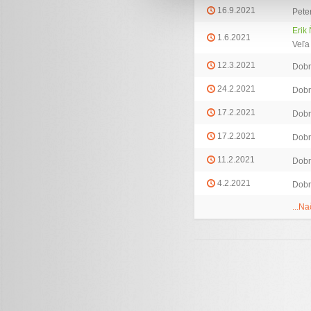
16.9.2021
Pete
Erik
1.6.2021
Veľa
12.3.2021
Dobr
24.2.2021
Dobr
17.2.2021
Dobr
17.2.2021
Dobr
11.2.2021
Dobr
4.2.2021
Dobr
...Na