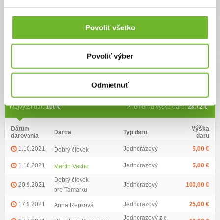
rodina Lerche
Povoliť všetko
Ďalšie informácie
Povoliť výber
Web
anjelskatamarka.sk
Odmietnuť
Zoznam darov (18)
Najvyšší dar:
100 €
Priemerná výška daru:
28.72 €
Dátum
Výška
Darca
Typ daru
darovania
daru
1.10.2021
Jednorazový
5,00 €
Dobrý človek
1.10.2021
Jednorazový
5,00 €
Martin Vacho
Dobrý človek
20.9.2021
Jednorazový
100,00 €
pre Tamarku
17.9.2021
Jednorazový
25,00 €
Anna Repková
Jednorazový z e-