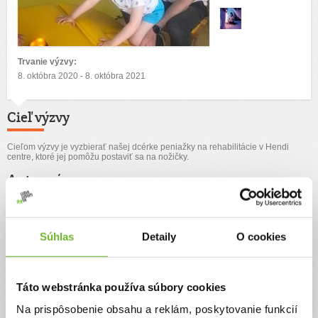
Trvanie výzvy:
8. októbra 2020 - 8. októbra 2021
Cieľ výzvy
Cieľom výzvy je vyzbierať našej dcérke peniažky na rehabilitácie v Hendi
centre, ktoré jej pomôžu postaviť sa na nožičky.
Autor výzvy
Veronika Lerche
Súhlas
Detaily
O cookies
Príbeh
Táto webstránka používa súbory cookies
Na prispôsobenie obsahu a reklám, poskytovanie funkcií