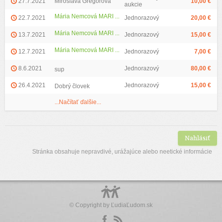
27.7.2021
Miroslava Gregorova
10,00 €
aukcie
Mária Nemcová MARI ...
22.7.2021
Jednorazový
20,00 €
Mária Nemcová MARI ...
13.7.2021
Jednorazový
15,00 €
Mária Nemcová MARI ...
12.7.2021
Jednorazový
7,00 €
8.6.2021
Jednorazový
80,00 €
sup
26.4.2021
Jednorazový
15,00 €
Dobrý človek
...Načítať ďalšie...
Nahlásiť
Stránka obsahuje nepravdivé, urážajúce alebo neetické informácie
© Copyright by
ĽudiaĽudom.sk