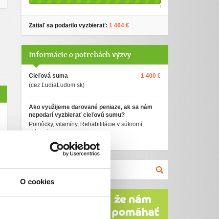
Zatiaľ sa podarilo vyzbierať:
1 464 €
Informácie o potrebách výzvy
Cieľová suma
1 400 €
(cez ĽudiaĽuďom.sk)
Ako využijeme darované peniaze, ak sa nám
nepodarí vyzbierať cieľovú sumu?
Pomôcky, vitamíny, Rehabilitácie v súkromí,
plávanie...
O cookies