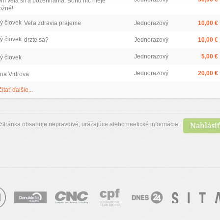
em vela sil a pozehnania. Bohu nic nieje
žné!
ý človek
Veľa zdravia prajeme
Jednorazový
10,00 €
ý človek
drzte sa?
Jednorazový
10,00 €
Jednorazový
5,00 €
ý človek
Jednorazový
20,00 €
na Vidrova
čítať ďalšie...
Nahlásiť
Stránka obsahuje nepravdivé, urážajúce alebo neetické informácie