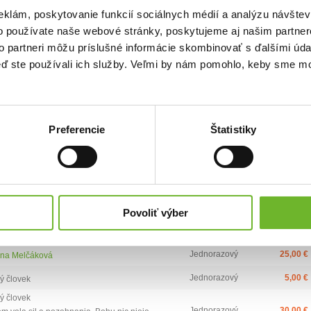
eklám, poskytovanie funkcií sociálnych médií a analýzu návšte
o používate naše webové stránky, poskytujeme aj našim partner
to partneri môžu príslušné informácie skombinovať s ďalšími údaj
keď ste používali ich služby. Veľmi by nám pomohlo, keby sme mo
2)
Najvyšší dar:
128 €
Priemerná výška daru:
15.92 €
Preferencie
Štatistiky
ca
Typ daru
Výška daru
Jednorazový
5,00 €
in Škreptač
Jednorazový
5,00 €
ý človek
Povoliť výber
Jednorazový
25,00 €
ý človek
Jednorazový
25,00 €
ina Melčáková
Jednorazový
5,00 €
ý človek
ý človek
Jednorazový
30,00 €