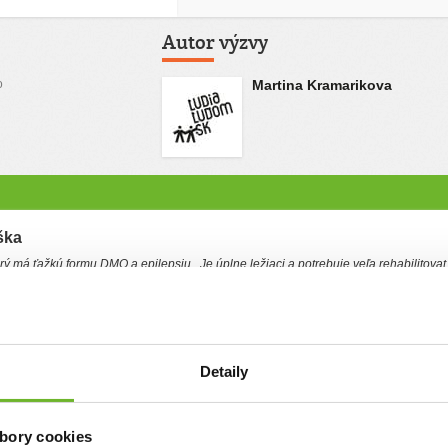
Autor výzvy
o
Martina Kramarikova
ška
rý má ťažkú formu DMO a epilepsiu...Je úplne ležiaci a potrebuje veľa rehabilitovat
lepšoval...
mimi rokmi, keď pri komplikovanom pôrode prišiel na svet náš syn Miško. Bol
následkom bol ťažko poškodený mozog. Už od prvých dní sme začali boj plný plaču
ola Vojtova metóda 4krát denne a neskôr začal cvičiť v špeciálnom obleku thera
ridali Canis terapiu,Hipo terapiu a plávanie. Miško je ležiaci chlapec, nesedí,
Detaily
inovú starostlivosť. Je pre neho dôležité pravidelné rehabilitovanie, aby sa
 Rehabilitácie ale nie sú hradené zo zdravotného poistenia a musíme si ich
2% z daní a oslovujeme rôznych sponzorov a nadácie, časť nákladov hradíme z
e to finančne veľmi náročné a preto potrebujeme aj Vašu pomoc Ak Vás náš príbeh
ovi pomôcť, budeme Vám veľmi vďační. S úctou Miškovi rodičia Martina a Radoslav.
bory cookies