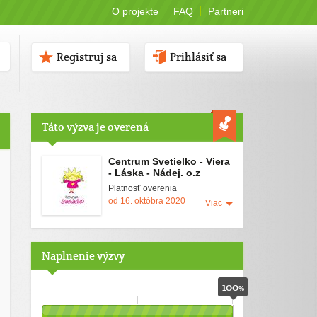
O projekte
FAQ
Partneri
Registruj sa
Prihlásiť sa
Táto výzva je overená
Centrum Svetielko - Viera
- Láska - Nádej. o.z
Platnosť overenia
od 16. októbra 2020
Viac
Naplnenie výzvy
100
%