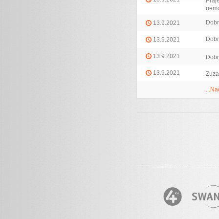
Praj
nemo
Dobr
13.9.2021
Dobr
13.9.2021
13.9.2021
Dobr
13.9.2021
Zuza
...Na