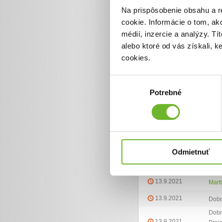
Na prispôsobenie obsahu a r
cookie. Informácie o tom, ak
Ďalšie informácie
médií, inzercie a analýzy. Tí
alebo ktoré od vás získali, 
Facebook
Martina Tinka Kramarikova
cookies.
Výber
Zoznam darov (9
Potrebné
súhlasu
Dátum darovania
Dar
13.9.2021
Mart
13.9.2021
Dobr
Odmietnuť
13.9.2021
Dobr
13.9.2021
Mart
13.9.2021
Dobr
Dobr
13.9.2021