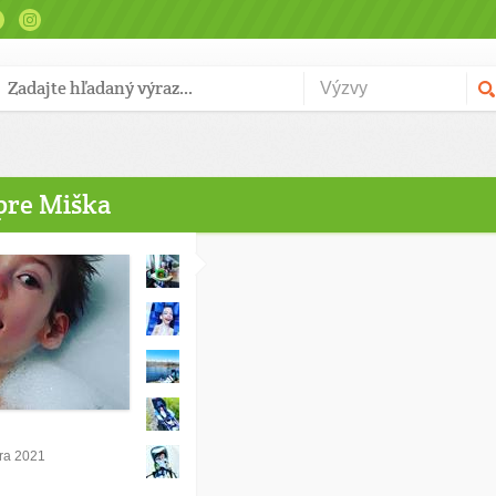
 pre Miška
bra 2021