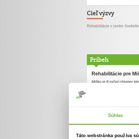
Cieľ výzvy
Rehabilitácie v centre Svetielk
Príbeh
Rehabilitácie pre Mi
Miško je 8 ročný chlapec,kto
,aby sa jeho zdravotný stav z
Náš príbeh sa začal pred ôs
resuscitovany 20 minút, a 
a rehabilitácii. Najprv to b
suit.Ku rehabilitáciam sme p
Súhlas
nerozpráva a potrebuje 24hod
zdravotný stav nezhoršoval.
financovať sami. Zbierame 
vlastného rozpočtu.Kedze j
zaujal a chceli by ste Mišk
Táto webstránka používa sú