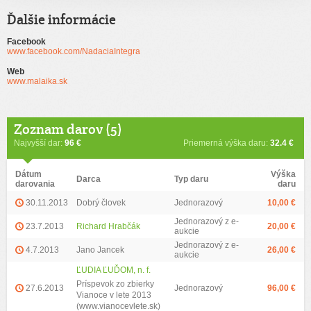
Ďalšie informácie
Facebook
www.facebook.com/NadaciaIntegra
Web
www.malaika.sk
Zoznam darov (5)
Najvyšší dar:
96 €
Priemerná výška daru:
32.4 €
Dátum
Výška
Darca
Typ daru
darovania
daru
30.11.2013
Dobrý človek
Jednorazový
10,00 €
Jednorazový z e-
23.7.2013
Richard Hrabčák
20,00 €
aukcie
Jednorazový z e-
4.7.2013
Jano Jancek
26,00 €
aukcie
ĽUDIA ĽUĎOM, n. f.
Príspevok zo zbierky
27.6.2013
Jednorazový
96,00 €
Vianoce v lete 2013
(www.vianocevlete.sk)