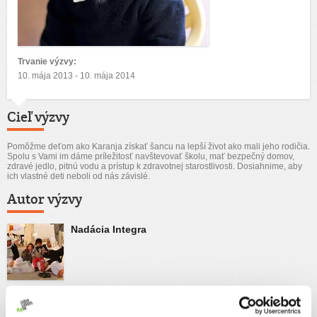
Trvanie výzvy:
10. mája 2013 - 10. mája 2014
Cieľ výzvy
Pomôžme deťom ako Karanja získať šancu na lepší život ako mali jeho rodičia.
Spolu s Vami im dáme príležitosť navštevovať školu, mať bezpečný domov,
zdravé jedlo, pitnú vodu a prístup k zdravotnej starostlivosti. Dosiahnime, aby
ich vlastné deti neboli od nás závislé.
Autor výzvy
Nadácia Integra
Príbeh