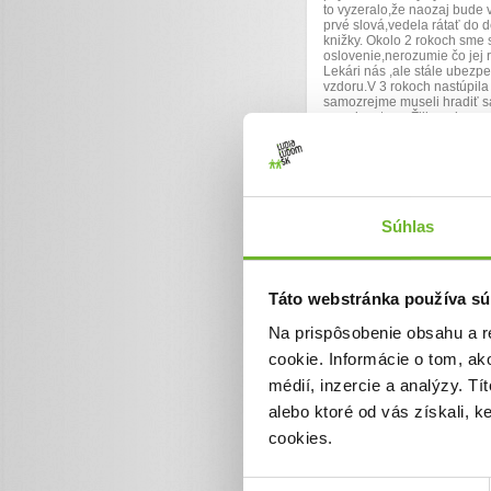
to vyzeralo,že naozaj bude v
prvé slová,vedela rátať do 
knižky. Okolo 2 rokoch sme 
oslovenie,nerozumie čo jej 
Lekári nás ,ale stále ubezp
vzdoru.V 3 rokoch nastúpila 
samozrejme museli hradiť s
poradenstvo v Žiline,aby sm
diagnózu detský autizmus. O
diagnóz (cysta v mozgu,ADH
rokoch prekonala ťažkú psy
plienky ešte na noc(bola nie
liečbu,čo má samozrejme aj 
porozumenie reči, čo vyúsťuj
veľmi by chcela rozprávať.
Súhlas
agresivitou(štípe nás,ťahá z
zvuky (vŕtačka,mixér,vysávač
play,Sluchovú stimuláciu, Dr
nepomohli. Sme na bezlepkov
Táto webstránka používa sú
oleje na detox, Zinzino + V
arteterapiu, muzikoterapiu,
Na prispôsobenie obsahu a r
Prievidzi. V októbri nás ča
neurorehabilitácie vo Varša
cookie. Informácie o tom, ak
Musela som zostať doma, leb
nám peniaze, máme hypotéku
médií, inzercie a analýzy. Tí
dieťatka,bojíme sa o jej bu
zaradiť do normálneho život
alebo ktoré od vás získali, 
2020 sme podstúpili delfino
cookies.
vyšetrení jej zistili, pritla
normálnych okolností, tým p
stranu tváre,čo sa potvrdilo
správne prekrvoval a okysli
Výber