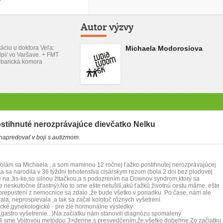
Autor výzvy
áciu u doktora Veľa:
Michaela Modorosiova
lpl/ vo Varšave. + FMT
erbarická komora
stihnuté nerozprávajúce dievčatko Nelku
napredovať v boji s autizmom.
 Volám sa Michaela , a som maminou 12 ročnej ťažko postihnutej nerozprávajúcej
ka sa narodila v 36 týždni tehotenstva cisárskym rezom (bola 2 dni bez plodovej
dne na Jis-ke,so silnou žltačkou,a s podozrením na Downov syndrom,ktorý sa
e neskutočne šťastný).No to sme ešte netušili,akú ťažkú životnú cestu máme, ešte
prepustení z nemocnice sa zdalo ,že bude všetko v poriadku. Po čase, nám ale
la, neprospievala ,a tak sa začal kolotoč rôznych vyšetrení
ické,gynekologické - pre zlé hormonálne výsledky
,gastro vyšetrenie...)Na začiatku nám stanovili diagnózu spomalený
ili sme Vojtovou metódou 3×denne,s presvedčením,že všetko dobehne.Zo začiatku