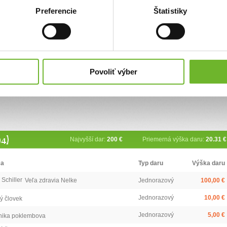
ia je veľmi finančne náročná, a musíme ju absolvovať každé 3 mesiace. Náklady
Preferencie
Štatistiky
cie vo Varšave spolu s dopravou, ubytovaním, a stravou nás vychádza na 2500€.
e ,ale mohli tieto rehabilitácie opakovane podstúpiť, začo sme Vám nesmierne
zvládli. Nelka po každej rehabilitácii pomaličky napreduje, je vnímavejšia,
ie spolupracuje pri každodenných aktivitách, snaží sa komunikovať, aj keď po
 nás poháňa dopredu. Žiaľ jedna, ani dve rehabilitácie nikdy nestačia. A preto sa
 obraciam s prosbou o pomoc pre našu dcérku. Za každý malý peňažný príspevok,
 Vám budeme nesmierne vďačný. Sme registrovaný v overenom portály
Povoliť výber
4)
Najvyšší dar:
200 €
Priemerná výška daru:
20.31 €
ca
Typ daru
Výška daru
 Schiller
Veľa zdravia Nelke
Jednorazový
100,00 €
Jednorazový
10,00 €
ý človek
Jednorazový
5,00 €
nika poklembova