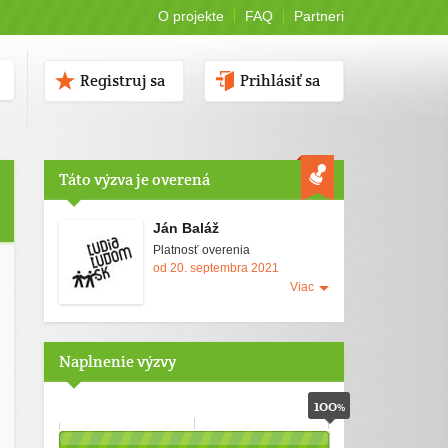
O projekte
FAQ
Partneri
Registruj sa
Prihlásiť sa
Táto výzva je overená
Ján Baláž
Platnosť overenia
od 20. septembra 2021
Viac
Naplnenie výzvy
100
%