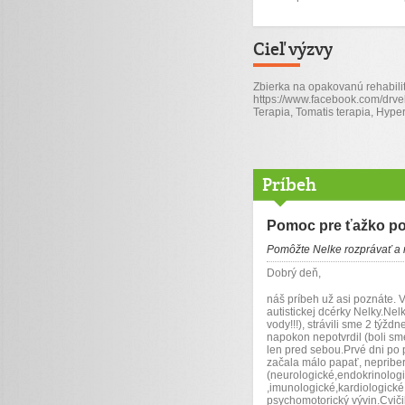
Cieľ výzvy
Zbierka na opakovanú rehabilit
https://www.facebook.com/drve
Terapia, Tomatis terapia, Hyp
Príbeh
Pomoc pre ťažko po
Pomôžte Nelke rozprávať a 
Dobrý deň,
náš príbeh už asi poznáte.
autistickej dcérky Nelky.Nel
vody!!!), strávili sme 2 týž
napokon nepotvrdil (boli sm
len pred sebou.Prvé dni po 
začala málo papať, nepribera
(neurologické,endokrinolog
,imunologické,kardiologické
psychomotorický vývin.Cvič