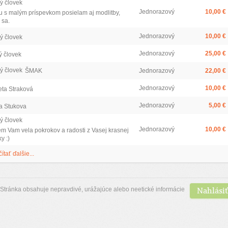
ý človek
Jednorazový
10,00 €
u s malým príspevkom posielam aj modlitby,
 sa.
Jednorazový
10,00 €
ý človek
Jednorazový
25,00 €
ý človek
ý človek
ŠMAK
Jednorazový
22,00 €
Jednorazový
10,00 €
eta Straková
Jednorazový
5,00 €
a Stukova
ý človek
Jednorazový
10,00 €
em Vam vela pokrokov a radosti z Vasej krasnej
y :)
čítať ďalšie...
Nahlásiť
Stránka obsahuje nepravdivé, urážajúce alebo neetické informácie