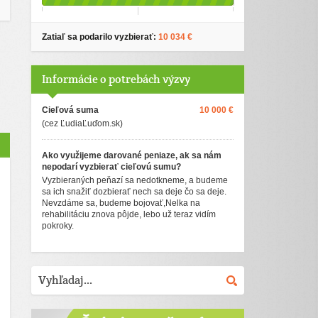
Zatiaľ sa podarilo vyzbierať:
10 034 €
Informácie o potrebách výzvy
Cieľová suma
10 000 €
(cez ĽudiaĽuďom.sk)
Ako využijeme darované peniaze, ak sa nám
nepodarí vyzbierať cieľovú sumu?
Vyzbieraných peňazí sa nedotkneme, a budeme
sa ich snažiť dozbierať nech sa deje čo sa deje.
Nevzdáme sa, budeme bojovať,Nelka na
rehabilitáciu znova pôjde, lebo už teraz vidím
pokroky.