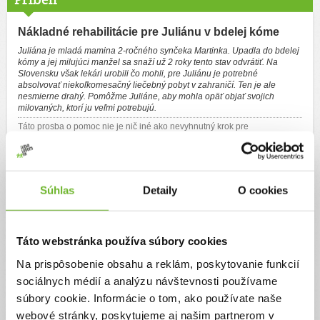
Nákladné rehabilitácie pre Juliánu v bdelej kóme
Juliána je mladá mamina 2-ročného synčeka Martinka. Upadla do bdelej
kómy a jej milujúci manžel sa snaží už 2 roky tento stav odvrátiť. Na
Slovensku však lekári urobili čo mohli, pre Juliánu je potrebné
absolvovať niekoľkomesačný liečebný pobyt v zahraničí. Ten je ale
nesmierne drahý. Pomôžme Juliáne, aby mohla opäť objať svojich
milovaných, ktorí ju veľmi potrebujú.
Táto prosba o pomoc nie je nič iné ako nevyhnutný krok pre
zabezpečenie dlhodobých finančne nákladných intenzívnych rehabilitácii
pre Juliánu. Juliána Kohútová je teraz 32 ročná mladá mamička z
Prešova, ktorá má s manželom Lukášom iba 2 ročného synčeka
Martinka, ktorých nedokáže manželsky a materinsky objať už skoro dva
roky, nemôže ich ani vidieť pre stratu zraku. Na jeho narodenie sa dlho
vopred tešila. Napriek tomu, aké je to ťažké, tak jej celá rodina
Súhlas
Detaily
O cookies
neprestáva veriť, že sa z toho dostane a dokáže svojich najbližších
plnohodnotne objať a opäť prejaviť svoju nehynúcu lásku. V roku 2016
podstúpila prvú operáciu srdca, kde jej odstránili aneuryzmu aorty a
vykonali plastiku aortálnej chlopne. V júli 2020 sa jej s manželom
Lukášom úspešne narodil Martinko, vytúžený chlapček, ktorý bol od
Táto webstránka používa súbory cookies
začiatku obklopený nehynúcou láskou. Bohužia, v decembri 2020 sa
Juliána zúčastnila vo VUSCH Košice plánovanej kontroly srdca, keďže
Na prispôsobenie obsahu a reklám, poskytovanie funkcií
ako zodpovedná mamina nenechávala nič na náhodu. Táto kontrolná
návšteva ambulancie však nedopadla najlepšie. Diagnostikovali jej
sociálnych médií a analýzu návštevnosti používame
zhoršenie činnosti plastiky operovanej aortálnej chlopne a vykonali
ďalšie potrebné vyšetrenia. Na základe nepriaznivých výsledkov a
súbory cookie. Informácie o tom, ako používate naše
odporúčaní lekárov, ktorých sa držala v tej najlepšej viere, podstúpila dňa
webové stránky, poskytujeme aj našim partnerom v
26. januára 2021 druhú operáciu mladého srdiečka. Šlo o reoperáciu, pri