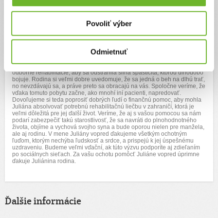
Krakowe. V tomto centre sa zameriavajú na pacientov v bdelej kóme,
prinavracajú im schopnosť obnoviť poškodené funkcie tela a
zaznamenávajú pokroky už po prvom mesiaci. Cena pobytu v tomto
Povoliť výber
centre mesačne sa pohybuje viac ako 6500€, jedná sa však o
prijateľnejšiu alternatívu, cena verzus úroveň, oproti ostatným
zariadeniam. Absolvovala už aj rehabilitácie na Slovensku v
zariadeniach v Piešťanoch, kde sa mierne podarilo stabilizovať jej
Odmietnuť
zdravotný stav a to tým, že sa posunula do stavu slabého vedomia, keď
dokáže reagovať na podmety jej rodiny, dokáže jednoducho odpovedať
a komunikovať s rodinou. Jej zdravotný stav si ale vyžaduje dlhodobé
odborné rehabilitácie, aby sa odstránila silná spasticita, ktorou dlhodobo
bojuje. Rodina si veľmi dobre uvedomuje, že sa jedná o beh na dlhú trať,
no nevzdávajú sa, a práve preto sa obracajú na vás. Spoločne veríme, že
vďaka tomuto pobytu začne, ako mnohí iní pacienti, napredovať.
Dovoľujeme si teda poprosiť dobrých ľudí o finančnú pomoc, aby mohla
Juliána absolvovať potrebnú rehabilitačnú liečbu v zahraničí, ktorá je
veľmi dôležitá pre jej ďalší život. Veríme, že aj s vašou pomocou sa nám
podarí zabezpečiť takú starostlivosť, že sa navráti do plnohodnotného
života, objíme a vychová svojho syna a bude oporou nielen pre manžela,
ale aj rodinu. V mene Juliány vopred ďakujeme všetkým ochotným
ľuďom, ktorým nechýba ľudskosť a srdce, a prispejú k jej úspešnému
uzdraveniu. Budeme veľmi vďační, ak túto výzvu podporíte aj zdieľaním
po sociálnych sieťach. Za vašu ochotu pomôcť Juliáne vopred úprimne
ďakuje Juliánina rodina.
Ďalšie informácie