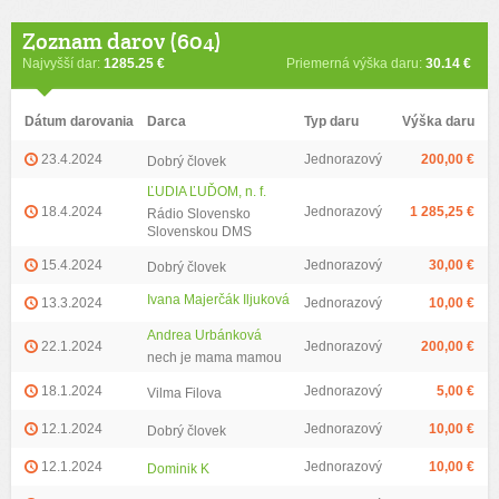
Zoznam darov (604)
Najvyšší dar:
1285.25 €
Priemerná výška daru:
30.14 €
Dátum darovania
Darca
Typ daru
Výška daru
23.4.2024
Jednorazový
200,00 €
Dobrý človek
ĽUDIA ĽUĎOM, n. f.
18.4.2024
Jednorazový
1 285,25 €
Rádio Slovensko
Slovenskou DMS
15.4.2024
Jednorazový
30,00 €
Dobrý človek
Ivana Majerčák Iljuková
13.3.2024
Jednorazový
10,00 €
Andrea Urbánková
22.1.2024
Jednorazový
200,00 €
nech je mama mamou
18.1.2024
Jednorazový
5,00 €
Vilma Filova
12.1.2024
Jednorazový
10,00 €
Dobrý človek
12.1.2024
Jednorazový
10,00 €
Dominik K