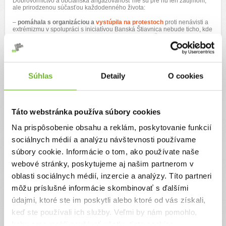
Dobrovoľníctvo a občianska angažovanosť nie sú pre ňu len záujmom,
ale prirodzenou súčasťou každodenného života:
–
pomáhala s organizáciou a
vystúpila na
protestoch
proti nenávisti a
extrémizmu
v spolupráci s iniciatívou Banská Štiavnica nebude ticho, kde
apelovala na posilnenie fyzickej a psychickej bezpečnosti
mládeže
(
odkaz na celý príhovor
)
,
– pôsobí v
Červenom kríži
, kde prednáša o ľudských právach a v
projekte
Halo, počúvam
, kde pravidelne navštevuje
domov dôchodcov
,
–
vedie malý tím v
Aliancii stredoškolákov
, kde sa podieľa na
zastupovaní hlasu študentov a osvete napr. v témach práce s emóciami,
Súhlas
Detaily
O cookies
– aktívne pracovala
v
mládežníckom parlamente BBSK
aj
školskom
parlamente
,
– organizovala
verejné politické diskusie pre mladých
v Banskej
Štiavnici
a prvý celoškolský SWAP oblečenia v Lučenci.
Okrem toho je srdcom umelkyňa, je autorkou článkov, poézie a kapitol
Táto webstránka používa súbory cookies
vlastnej knihy, bola ocenená v celoslovenskej esejistickej súťaži Leaf (jej
esej si môžete prečítať tu:
https://spectator.sme.sk/opinion/c/unordinary-
Na prispôsobenie obsahu a reklám, poskytovanie funkcií
best-friend
)
sociálnych médií a analýzu návštevnosti používame
Štúdium na UWC pre ňu nepredstavuje únik, jej snom je
návrat domov s
novou silou a vedomosťami – preto sa chce v štúdiu venovať
súbory cookie. Informácie o tom, ako používate naše
sociológii a ľudským právam, v ktorých by sa chcela po návrate na
webové stránky, poskytujeme aj našim partnerom v
Slovensko aj naďalej angažovať.
oblasti sociálnych médií, inzercie a analýzy. Títo partneri
Ak jej pomôžete,
neinvestujete len do jedného dievčaťa, ale do
budúcnosti, v ktorej sú láskavosť, rešpekt a odvaha základom zmeny.
môžu príslušné informácie skombinovať s ďalšími
údajmi, ktoré ste im poskytli alebo ktoré od vás získali,
keď ste používali ich služby. Veľmi by nám pomohlo,
keby sme mohli používať všetky tieto cookies.