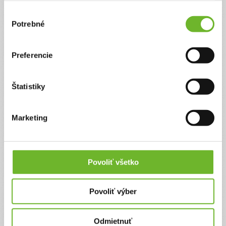
Aktualizácie
Výber
Potrebné
súhlasu
Polročné vysvedčenie
4. feb 2026
Preferencie
Milí darcovia a darkyne,
Štatistiky
aj vďaka Vám Luče úspešne absolvovala prvý polrok na UWC
Mostar so skvelými výsledkami. Jej priemerné skóre na vysvedčení
bolo 36, pričom podľa reportu o International Baccalaureate (IB)
výsledkov z roku 2025 je priemerné svetové skóre študentov a
študentiek IB 30.58.
Marketing
Najvyššie známky (resp. plné skóre) dosiahla z predmetov
Antropológia a zo samostatného učenia, v rámci ktorého sa venuje
slovenčine. Vo svojich prácach na predmet Antropológia sa venuje
témam súvisiacim so Slovenskom, najmä z oblastí ako vplyv kultúry,
či menšinové práva.
Povoliť všetko
ĎAKUJEME
Povoliť výber
Odmietnuť