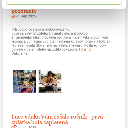
Reprezentácia Slovenska a nové
predmety
24. sep 2025
Milí podporovatelia a podporovateľky,
Luče sa aktívne vzdeláva v a
ngličtine, antropológii,
enviromentalistike, globálnej politike a matematike a popri tom
krojom, a domácimi dobrotami (okrem koláčov horalka a kofola)
reprezentovala Slovensko na festivale krajín v Mostare. Fotky
nájdete v galérii alebo na týchto odkazoch:
TU
a
TU
.
Ďakujeme!
Luče vďaka Vám začala ročník - prvá
splátka bola zaplatená
24. aug 2025