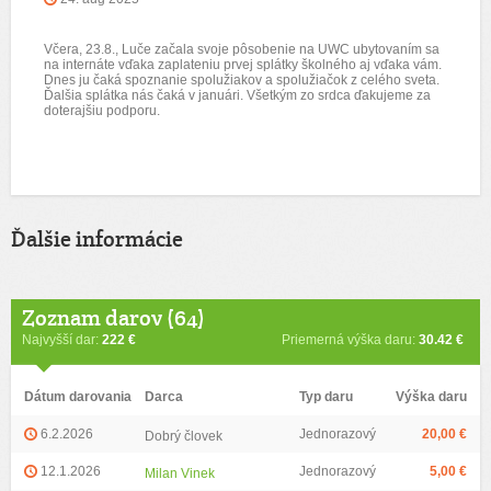
Včera, 23.8., Luče začala svoje pôsobenie na UWC ubytovaním sa
na internáte vďaka zaplateniu prvej splátky školného aj vďaka vám.
Dnes ju čaká spoznanie spolužiakov a spolužiačok z celého sveta.
Ďalšia splátka nás čaká v januári. Všetkým zo srdca ďakujeme za
doterajšiu podporu.
Ďalšie informácie
Zoznam darov (64)
Najvyšší dar:
222 €
Priemerná výška daru:
30.42 €
Dátum darovania
Darca
Typ daru
Výška daru
6.2.2026
Jednorazový
20,00 €
Dobrý človek
12.1.2026
Jednorazový
5,00 €
Milan Vinek