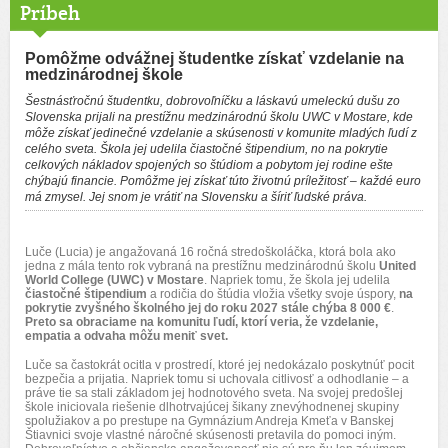
Príbeh
Pomôžme odvážnej študentke získať vzdelanie na
medzinárodnej škole
Šestnásťročnú študentku, dobrovoľníčku a láskavú umeleckú dušu zo
Slovenska prijali na prestížnu medzinárodnú školu UWC v Mostare, kde
môže získať jedinečné vzdelanie a skúsenosti v komunite mladých ľudí z
celého sveta. Škola jej udelila čiastočné štipendium, no na pokrytie
celkových nákladov spojených so štúdiom a pobytom jej rodine ešte
chýbajú financie. Pomôžme jej získať túto životnú príležitosť – každé euro
má zmysel. Jej snom je vrátiť na Slovensku a šíriť ľudské práva.
Luče (Lucia) je angažovaná 16 ročná stredoškoláčka, ktorá bola ako
jedna z mála tento rok vybraná na prestížnu medzinárodnú školu
United
World College (UWC) v Mostare
. Napriek tomu, že škola jej udelila
čiastočné štipendium
a rodičia do štúdia vložia všetky svoje úspory,
na
pokrytie zvyšného školného jej do roku 2027 stále chýba 8 000 €
.
Preto sa obraciame na komunitu ľudí, ktorí veria, že
vzdelanie,
empatia a odvaha môžu meniť svet.
Luče sa častokrát ocitla v prostredí, ktoré jej nedokázalo poskytnúť pocit
bezpečia a prijatia. Napriek tomu si uchovala citlivosť a odhodlanie – a
práve tie sa stali základom jej hodnotového sveta. Na svojej predošlej
škole iniciovala riešenie dlhotrvajúcej šikany znevýhodnenej skupiny
spolužiakov a po prestupe na Gymnázium Andreja Kmeťa v Banskej
Štiavnici svoje vlastné náročné skúsenosti pretavila do pomoci iným.