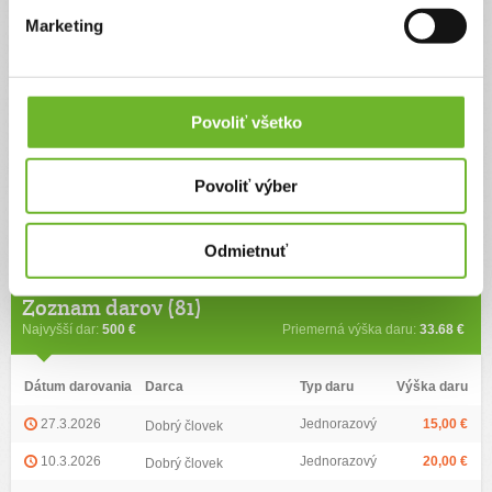
posilniť nôžky, zlepšiť stabilitu a naučiť sa niečo nové. Vďaka Vám raz
Marketing
budem samostatná, sebavedomá silná žena. Ďakujem, že mi veríte a
pomôžete mi rásť.
Vaša Paťka malá silná žena.
Povoliť všetko
Zuzana Szilagyiová
Povoliť výber
Ďalšie informácie
Odmietnuť
Zoznam darov (81)
Najvyšší dar:
500 €
Priemerná výška daru:
33.68 €
Dátum darovania
Darca
Typ daru
Výška daru
27.3.2026
Jednorazový
15,00 €
Dobrý človek
10.3.2026
Jednorazový
20,00 €
Dobrý človek