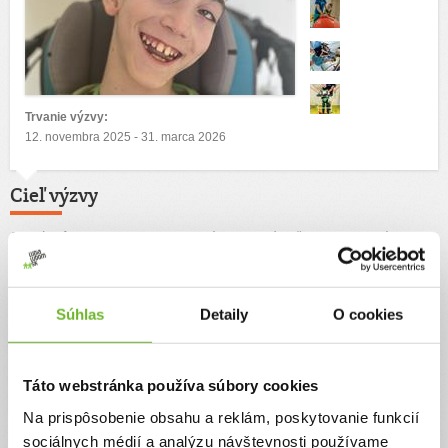
Trvanie výzvy:
12. novembra 2025 - 31. marca 2026
Cieľ výzvy
Jediný spôsob Samkovko progresu sú pravidelné cvičenia a rehabilitácie, aby
mu neochabovalo svalstvo. Žiaľ pre Samka nevyhnutné rehabilitácie sú pre
nás rodičov finančne náročné. Pomôžme Samkovi rehabilitácie absolvovať.
Autor výzvy
Súhlas
Detaily
O cookies
Liberta, n.o.
Táto webstránka používa súbory cookies
Na prispôsobenie obsahu a reklám, poskytovanie funkcií
sociálnych médií a analýzu návštevnosti používame
Príbeh