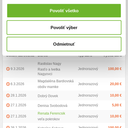
Povoliť všetko
Ďalšie informácie
Povoliť výber
Zoznam darov (69)
Najvyšší dar:
500 €
Priemerná výška daru:
54.35 €
Odmietnuť
Dátum darovania
Darca
Typ daru
Výška daru
Rastislav Nagy
9.3.2026
Jednorazový
100,00 €
Rasťo a Ivetka
Nagyovci
Magdaléna Bardiovská
6.3.2026
Jednorazový
20,00 €
obdiv mamke
28.1.2026
Jednorazový
10,00 €
Dobrý človek
27.1.2026
Jednorazový
5,00 €
Denisa Svobodová
Renata Ferencsik
27.1.2026
Jednorazový
10,00 €
veľa pokrokov
26.1.2026
Jednorazový
100,00 €