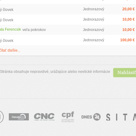
Jednorazový
20,00 €
ý človek
Jednorazový
10,00 €
ý človek
ta Ferencsik
veľa pokrokov
Jednorazový
10,00 €
Jednorazový
100,00 €
ý človek
čítať ďalšie...
Nahlásiť
Stránka obsahuje nepravdivé, urážajúce alebo neetické informácie