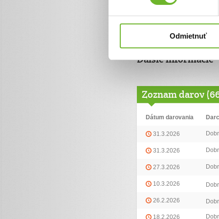
Ďakujeme. Katarína Bačkay
Odmietnuť
Ďalšie informácie
Zoznam darov (6
Dátum darovania
Dar
Dobr
31.3.2026
Dobr
31.3.2026
Dobr
27.3.2026
10.3.2026
Dobr
26.2.2026
Dobr
Dobr
18.2.2026