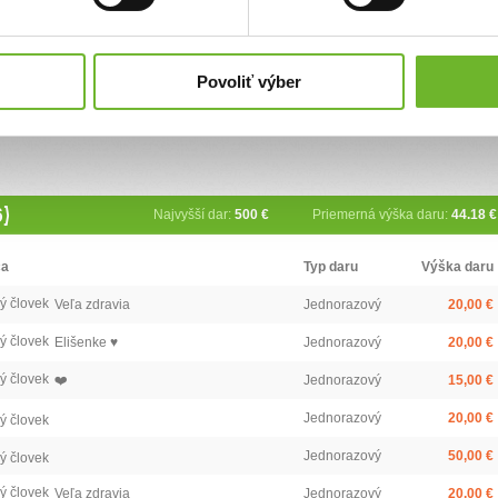
ová
Povoliť výber
6)
Najvyšší dar:
500 €
Priemerná výška daru:
44.18 €
ca
Typ daru
Výška daru
ý človek
Veľa zdravia
Jednorazový
20,00 €
ý človek
Elišenke ♥️
Jednorazový
20,00 €
ý človek
❤️
Jednorazový
15,00 €
Jednorazový
20,00 €
ý človek
Jednorazový
50,00 €
ý človek
ý človek
Veľa zdravia
Jednorazový
20,00 €