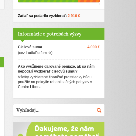
Zatiaľ sa podarilo vyzbierať:
2 916 €
Informácie o potrebách výzvy
Cieľová suma
4 000 €
(cez ĽudiaĽuďom.sk)
Ako využijeme darované peniaze, ak sa nám
nepodarí vyzbierať cieľovú sumu?
Všetky vyzbierané finančné prostriedky búdu
použité na pokrytie rehabilitačných pobytov v
Centre Liberta.