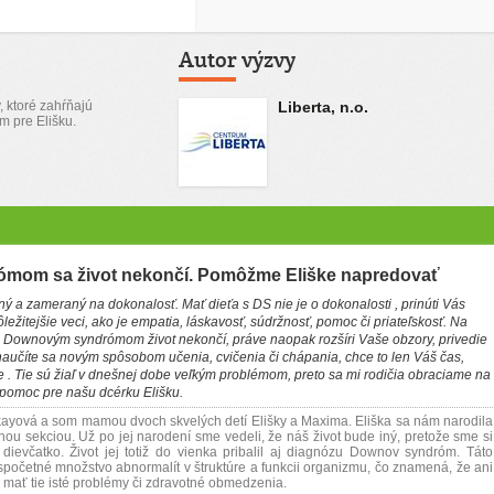
Autor výzvy
, ktoré zahŕňajú
Liberta, n.o.
m pre Elišku.
mom sa život nekončí. Pomôžme Eliške napredovať
ný a zameraný na dokonalosť. Mať dieťa s DS nie je o dokonalosti , prinúti Vás
ôležitejšie veci, ako je empatia, láskavosť, súdržnosť, pomoc či priateľskosť. Na
S Downovým syndrómom život nekončí, práve naopak rozšíri Vaše obzory, privedie
naučíte sa novým spôsobom učenia, cvičenia či chápania, chce to len Váš čas,
ie . Tie sú žiaľ v dnešnej dobe veľkým problémom, preto sa mi rodičia obraciame na
 pomoc pre našu dcérku Elišku.
ayová a som mamou dvoch skvelých detí Elišky a Maxima. Eliška sa nám narodila
nou sekciou. Už po jej narodení sme vedeli, že náš život bude iný, pretože sme si
dievčatko. Život jej totiž do vienka pribalil aj diagnózu Downov syndróm. Táto
početné množstvo abnormalít v štruktúre a funkcii organizmu, čo znamená, že ani
 mať tie isté problémy či zdravotné obmedzenia.