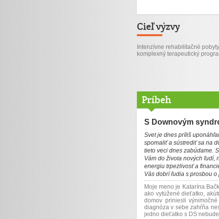
Cieľ výzvy
Intenzívne rehabilitačné pobyty
komplexný terapeutický progra
Príbeh
S Downovým syndró
Svet je dnes príliš uponáhľa
spomaliť a sústrediť sa na d
tieto veci dnes zabúdame. 
Vám do života nových ľudí, 
energiu trpezlivosť a financ
Vás dobrí ľudia s prosbou o
Moje meno je Katarína Bačk
ako vytúžené dieťatko, akút
domov priniesli výnimočné 
diagnóza v sebe zahŕňa nes
jedno dieťatko s DS nebude