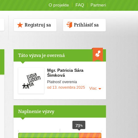
O projekte
FAQ
Partneri
Registruj sa
Prihlásiť sa
Táto výzva je overená
Mgr. Patricia Sára
Šimková
Platnosť overenia
od 13. novembra 2025
Viac
Naplnenie výzvy
73
%