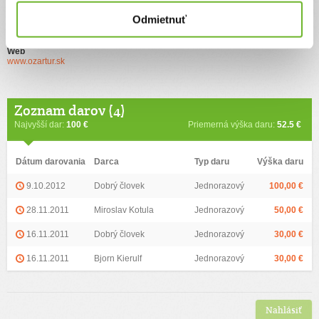
Odmietnuť
Ďalšie informácie
Web
www.ozartur.sk
Zoznam darov (4)
Najvyšší dar:
100 €
Priemerná výška daru:
52.5 €
Dátum darovania
Darca
Typ daru
Výška daru
9.10.2012
Dobrý človek
Jednorazový
100,00 €
28.11.2011
Miroslav Kotula
Jednorazový
50,00 €
16.11.2011
Dobrý človek
Jednorazový
30,00 €
16.11.2011
Bjorn Kierulf
Jednorazový
30,00 €
Nahlásiť