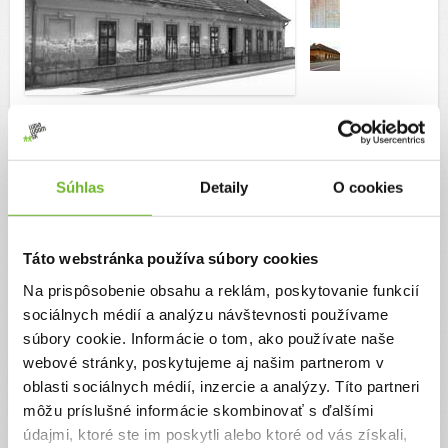
Trvanie výzvy:
3. novembra 2011 - 3. novembra 2012
Súhlas
Detaily
O cookies
Cieľ výzvy
Obraciame sa na Vás, lebo veríme, že uvidíte význam v našej činnosti a taktiež,
lebo čas nás tlačí, a granty na kúpu nehnutelnosti nie sú a banky nám požičať
Táto webstránka používa súbory cookies
nechcú, lebo sme neziskovka.
Na prispôsobenie obsahu a reklám, poskytovanie funkcií
Autor výzvy
sociálnych médií a analýzu návštevnosti používame
súbory cookie. Informácie o tom, ako používate naše
Architektúra pre trvalo udržateľný rozvoj
webové stránky, poskytujeme aj našim partnerom v
oblasti sociálnych médií, inzercie a analýzy. Títo partneri
môžu príslušné informácie skombinovať s ďalšími
údajmi, ktoré ste im poskytli alebo ktoré od vás získali,
Príbeh