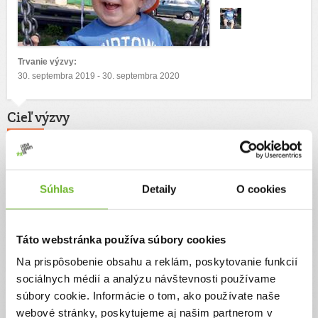
Trvanie výzvy:
30. septembra 2019 - 30. septembra 2020
Cieľ výzvy
Náš sen je aby Filipko vedel sám sa napapať chytiť si hračku do ruky a vedel
sa hrať s hračkami ako jeho rovesníci. Liečba, cestovné, konzultácie v
zahraničí, pomôcky.
Autor výzvy
Súhlas
Detaily
O cookies
Patrik Dekrét
Táto webstránka používa súbory cookies
Na prispôsobenie obsahu a reklám, poskytovanie funkcií
sociálnych médií a analýzu návštevnosti používame
Príbeh
súbory cookie. Informácie o tom, ako používate naše
webové stránky, poskytujeme aj našim partnerom v