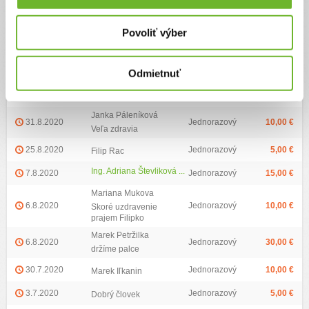
Najvyšší dar:
200 €
Priemerná výška daru:
21.48 €
Povoliť výber
Dátum darovania
Darca
Typ daru
Výška daru
Dobrý človek
24.9.2020
Jednorazový
10,00 €
Odmietnuť
Držíme palce!
2.9.2020
Jednorazový
25,00 €
Monika Libiaková
Janka Páleníková
31.8.2020
Jednorazový
10,00 €
Veľa zdravia
25.8.2020
Jednorazový
5,00 €
Filip Rac
Ing. Adriana Števliková ...
7.8.2020
Jednorazový
15,00 €
Mariana Mukova
6.8.2020
Jednorazový
10,00 €
Skoré uzdravenie
prajem Filipko
Marek Petržilka
6.8.2020
Jednorazový
30,00 €
držíme palce
30.7.2020
Jednorazový
10,00 €
Marek Iľkanin
3.7.2020
Jednorazový
5,00 €
Dobrý človek