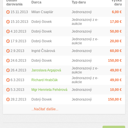
Dátum
Výška
Darca
Typ daru
darovania
daru
15.11.2013
Milan Csaplár
Jednorazový
6,00 €
Jednorazový z e-
15.10.2013
Dobrý človek
17,00 €
aukcie
4.10.2013
Dobrý človek
Jednorazový
50,00 €
Jednorazový z e-
17.9.2013
Dobrý človek
20,00 €
aukcie
2.9.2013
Ingrid Čisárová
Jednorazový
60,00 €
24.6.2013
Dobrý človek
Jednorazový
150,00 €
Jednorazový z e-
26.4.2013
Jaroslava Argajová
49,00 €
aukcie
Jednorazový z e-
6.3.2013
Richard Hrabčák
49,00 €
aukcie
5.3.2013
Mgr Henrieta Fehérová
Jednorazový
10,00 €
28.2.2013
Dobrý človek
Jednorazový
150,00 €
...Načítať ďalšie...